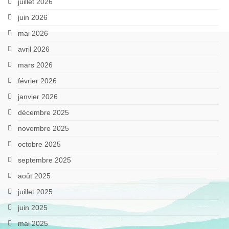
juillet 2026
juin 2026
mai 2026
avril 2026
mars 2026
février 2026
janvier 2026
décembre 2025
novembre 2025
octobre 2025
septembre 2025
août 2025
juillet 2025
juin 2025
mai 2025