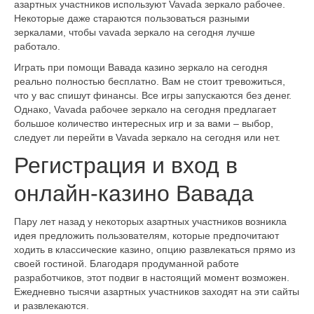
азартных участников используют Vavada зеркало рабочее.
Некоторые даже стараются пользоваться разными
зеркалами, чтобы vavada зеркало на сегодня лучше
работало.
Играть при помощи Вавада казино зеркало на сегодня
реально полностью бесплатно. Вам не стоит тревожиться,
что у вас спишут финансы. Все игры запускаются без денег.
Однако, Vavada рабочее зеркало на сегодня предлагает
большое количество интересных игр и за вами – выбор,
следует ли перейти в Vavada зеркало на сегодня или нет.
Регистрация и вход в
онлайн-казино Вавада
Пару лет назад у некоторых азартных участников возникла
идея предложить пользователям, которые предпочитают
ходить в классические казино, опцию развлекаться прямо из
своей гостиной. Благодаря продуманной работе
разработчиков, этот подвиг в настоящий момент возможен.
Ежедневно тысячи азартных участников заходят на эти сайты
и развлекаются.