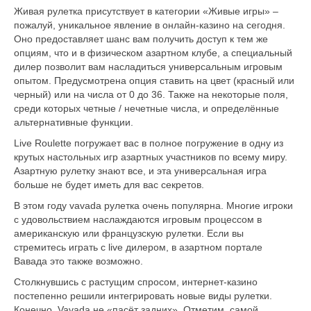
Живая рулетка присутствует в категории «Живые игры» –
пожалуй, уникальное явление в онлайн-казино на сегодня.
Оно предоставляет шанс вам получить доступ к тем же
опциям, что и в физическом азартном клубе, а специальный
дилер позволит вам насладиться универсальным игровым
опытом. Предусмотрена опция ставить на цвет (красный или
черный) или на числа от 0 до 36. Также на некоторые поля,
среди которых четные / нечетные числа, и определённые
альтернативные функции.
Live Roulette погружает вас в полное погружение в одну из
крутых настольных игр азартных участников по всему миру.
Азартную рулетку знают все, и эта универсальная игра
больше не будет иметь для вас секретов.
В этом году vavada рулетка очень популярна. Многие игроки
с удовольствием наслаждаются игровым процессом в
американскую или французскую рулетки. Если вы
стремитесь играть с live дилером, в азартном портале
Вавада это также возможно.
Столкнувшись с растущим спросом, интернет-казино
постепенно решили интегрировать новые виды рулетки.
Конечно, Vavada не «пасёт задних». Отметим, самой