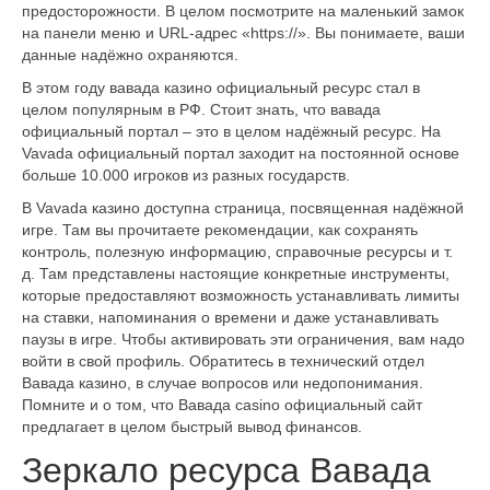
предосторожности. В целом посмотрите на маленький замок
на панели меню и URL-адрес «https://». Вы понимаете, ваши
данные надёжно охраняются.
В этом году вавада казино официальный ресурс стал в
целом популярным в РФ. Стоит знать, что вавада
официальный портал – это в целом надёжный ресурс. На
Vavada официальный портал заходит на постоянной основе
больше 10.000 игроков из разных государств.
В Vavada казино доступна страница, посвященная надёжной
игре. Там вы прочитаете рекомендации, как сохранять
контроль, полезную информацию, справочные ресурсы и т.
д. Там представлены настоящие конкретные инструменты,
которые предоставляют возможность устанавливать лимиты
на ставки, напоминания о времени и даже устанавливать
паузы в игре. Чтобы активировать эти ограничения, вам надо
войти в свой профиль. Обратитесь в технический отдел
Вавада казино, в случае вопросов или недопонимания.
Помните и о том, что Вавада casino официальный сайт
предлагает в целом быстрый вывод финансов.
Зеркало ресурса Вавада