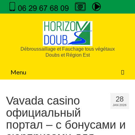
Débroussaillage et Fauchage tous végétaux
Doubs et Région Est
Menu
Accueil
Vavada casino
28
Forte Pente
JAN 2026
официальный
Sécurité
портал – с бонусами и
Espaces Naturels