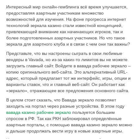
Интересный мир онлайн-гемблинга всё время улучшается,
предоставляя азартным участникам множество
возможностей для изучения. На фоне прогресса интернет
технологий зеркала казино стали известной концепцией,
привлекающей внимание как начинающих игроков, так и
более подготовленных азартных участников. Но что такое
зеркала для азартного клуба и в связи с чем они так важны?
Представьте, что вы настроены сыграть в свои любимые
вендеры в Vavada, но из-за каких-то лимитов вы не можете
загрузить главный сайт. Войдите в вавада рабочее зеркало –
копию оригинального веб-сайта. Это альтернативный URL-
адрес, который предлагает тот же интерфейс, игры, опции и
варианты ставок, что и главный веб-сайт. Он работает как
«зеркало», отражающее все предложения основного сайта.
В целом стоит сказать, что Вавада зеркало позволяет
заходить на портал через разные устройства. В этом году
вавада казино рабочее зеркало
пользуется большим
спросом в РФ. Так как РКН заблокировал определённые
азартные порталы, с помощью вавада казино зеркало можно
и дальше продолжать вести игру в новые азартные игры.