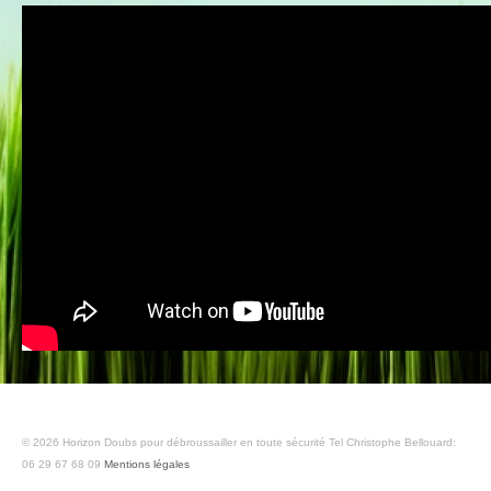
© 2026 Horizon Doubs pour débroussailler en toute sécurité Tel Christophe Bellouard:
06 29 67 68 09
Mentions légales