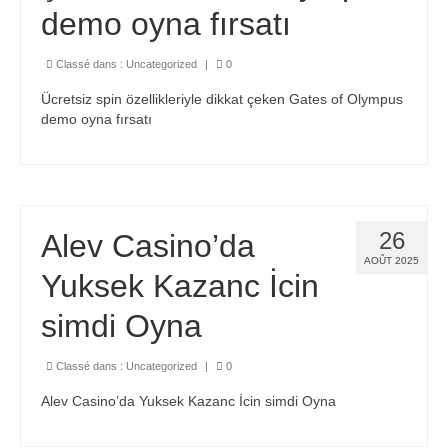
demo oyna fırsatı
Classé dans :
Uncategorized
|
0
Ücretsiz spin özellikleriyle dikkat çeken Gates of Olympus
demo oyna fırsatı
26
Alev Casino’da
AOÛT 2025
Yuksek Kazanc İcin
simdi Oyna
Classé dans :
Uncategorized
|
0
Alev Casino’da Yuksek Kazanc İcin simdi Oyna