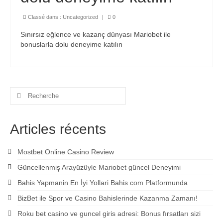
Classé dans :
Uncategorized
|
0
Sınırsız eğlence ve kazanç dünyası Mariobet ile
bonuslarla dolu deneyime katılın
Articles récents
Mostbet Online Casino Review
Güncellenmiş Arayüzüyle Mariobet güncel Deneyimi
Bahis Yapmanin En İyi Yollari Bahis com Platformunda
BizBet ile Spor ve Casino Bahislerinde Kazanma Zamanı!
Roku bet casino ve guncel giris adresi: Bonus fırsatları sizi