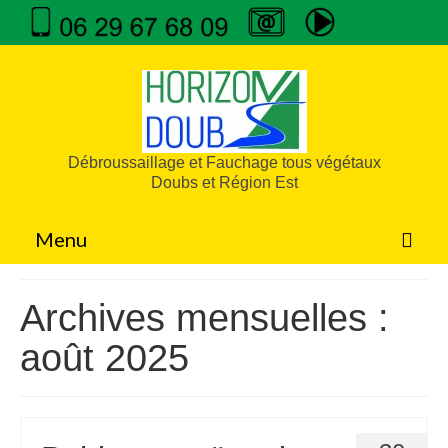
Débroussaillage et Fauchage tous végétaux
Doubs et Région Est
Menu
Accueil
Archives mensuelles :
Forte Pente
août 2025
Sécurité
Espaces Naturels