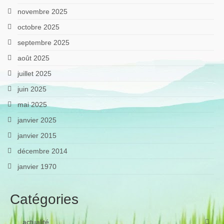
novembre 2025
octobre 2025
septembre 2025
août 2025
juillet 2025
juin 2025
mai 2025
janvier 2025
janvier 2015
décembre 2014
janvier 1970
Catégories
actualité