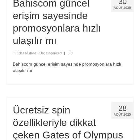
30
Bahiscom güncel
Couverture géographique
AOÛT 2025
erişim sayesinde
Notre démarche
promosyonlara hızlı
Autres services
ulaşılır mı
Photos Vidéos
Actualités
Classé dans :
Uncategorized
|
0
Bahiscom güncel erişim sayesinde promosyonlara hızlı
Contactez Nous
ulaşılır mı
28
Ücretsiz spin
AOÛT 2025
özellikleriyle dikkat
çeken Gates of Olympus