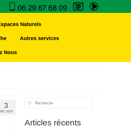
Espaces Naturels
che
Autres services
z Nous
3
DÉC 2025
Articles récents