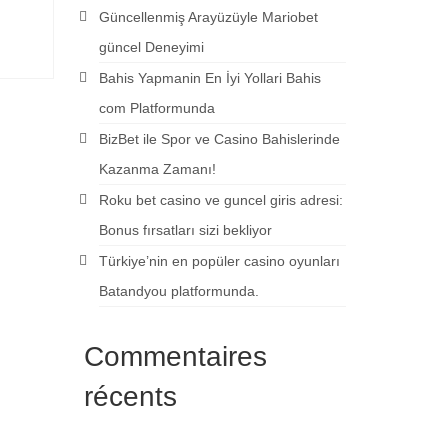
Güncellenmiş Arayüzüyle Mariobet
güncel Deneyimi
Bahis Yapmanin En İyi Yollari Bahis
com Platformunda
BizBet ile Spor ve Casino Bahislerinde
Kazanma Zamanı!
Roku bet casino ve guncel giris adresi:
Bonus fırsatları sizi bekliyor
Türkiye’nin en popüler casino oyunları
Batandyou platformunda.
Commentaires
récents