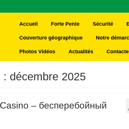
Accueil
Forte Pente
Sécurité
Couverture géographique
Notre démar
Photos Vidéos
Actualités
Contacte
s : décembre 2025
 Casino – бесперебойный