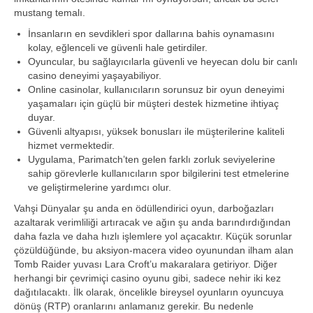
mustang temalı.
İnsanların en sevdikleri spor dallarına bahis oynamasını
kolay, eğlenceli ve güvenli hale getirdiler.
Oyuncular, bu sağlayıcılarla güvenli ve heyecan dolu bir canlı
casino deneyimi yaşayabiliyor.
Online casinolar, kullanıcıların sorunsuz bir oyun deneyimi
yaşamaları için güçlü bir müşteri destek hizmetine ihtiyaç
duyar.
Güvenli altyapısı, yüksek bonusları ile müşterilerine kaliteli
hizmet vermektedir.
Uygulama, Parimatch’ten gelen farklı zorluk seviyelerine
sahip görevlerle kullanıcıların spor bilgilerini test etmelerine
ve geliştirmelerine yardımcı olur.
Vahşi Dünyalar şu anda en ödüllendirici oyun, darboğazları
azaltarak verimliliği artıracak ve ağın şu anda barındırdığından
daha fazla ve daha hızlı işlemlere yol açacaktır. Küçük sorunlar
çözüldüğünde, bu aksiyon-macera video oyunundan ilham alan
Tomb Raider yuvası Lara Croft’u makaralara getiriyor. Diğer
herhangi bir çevrimiçi casino oyunu gibi, sadece nehir iki kez
dağıtılacaktı. İlk olarak, öncelikle bireysel oyunların oyuncuya
dönüş (RTP) oranlarını anlamanız gerekir. Bu nedenle