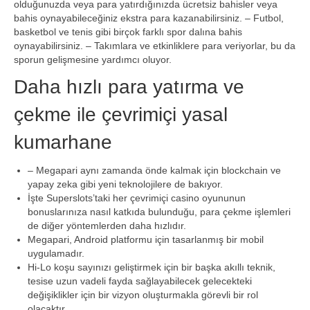
olduğunuzda veya para yatırdığınızda ücretsiz bahisler veya
bahis oynayabileceğiniz ekstra para kazanabilirsiniz. – Futbol, ​​
basketbol ve tenis gibi birçok farklı spor dalına bahis
oynayabilirsiniz. – Takımlara ve etkinliklere para veriyorlar, bu da
sporun gelişmesine yardımcı oluyor.
Daha hızlı para yatırma ve
çekme ile çevrimiçi yasal
kumarhane
– Megapari aynı zamanda önde kalmak için blockchain ve
yapay zeka gibi yeni teknolojilere de bakıyor.
İşte Superslots’taki her çevrimiçi casino oyununun
bonuslarınıza nasıl katkıda bulunduğu, para çekme işlemleri
de diğer yöntemlerden daha hızlıdır.
Megapari, Android platformu için tasarlanmış bir mobil
uygulamadır.
Hi-Lo koşu sayınızı geliştirmek için bir başka akıllı teknik,
tesise uzun vadeli fayda sağlayabilecek gelecekteki
değişiklikler için bir vizyon oluşturmakla görevli bir rol
olacaktır.