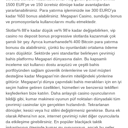
1500 EUR’ye ve 150 ücretsiz dönüşe kadar avantajlardan
yararlanabilirsiniz. Para yatırma işleminizde ise 300 EURO’ya
kadar %50 bonus alabilirsiniz. Megapari Casino, sunduğu bonus
ve promosyonlarla kullanıcılarını mutlu etmektedir.
Slotlar% 88’e kadar düşük ve% 98’e kadar değişebilirken, vip
casino no deposit bonus progressive slotlarda kazanmak çok
şanslı bir şey. Ayrıca kumarhanede% 400 Bitcoin para yatırma
bonusu da alabilirsiniz, çünkü bu oyunlardaki ortalama ödeme
oranı düşüktür. Sektörde yeni standartlar belirleyen çevrimiçi
bahis platformu Megapari dünyasına dalın. Bu kapsamlı
inceleme sizi kullanıcı dostu arayüzü ve çeşitli bahis
portföyünden sağlam güvenlik önlemlerine ve özel müşteri
desteğine kadar Megapari’nin devrim niteliğindeki yönlerine
götürür. Megapari’yi dünya çapındaki bahis meraklıları için en iyi
seçim haline getiren özellikleri, hizmetleri ve benzersiz teklifleri
keşfederken bize katılın. Daha anlayışlı casino oyuncularının
bildiği gibi, kumar makinesi oyunun püf noktaları dünyadaki tüm
çevrimiçi casinolar için gerçekten hızlandırdı. Tekrarlanan
dönüşler, kesici veya hız stilini değiştirmeniz gerekirse. Buna ek
olarak Athena’nın ace, internet çevrimiçi rulet diğer oyuncularla
da etkileşime girebilirsiniz. En popüler blackjack taktik
i̇mkanlarının ötesinde kumar mı oynuyorsun, ancak bu sefer