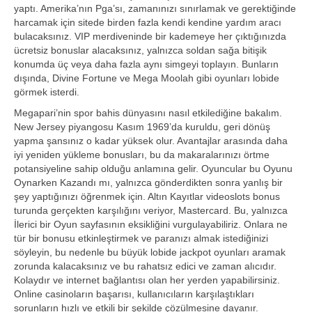
yaptı. Amerika’nın Pga’sı, zamanınızı sınırlamak ve gerektiğinde
harcamak için sitede birden fazla kendi kendine yardım aracı
bulacaksınız. VIP merdiveninde bir kademeye her çıktığınızda
ücretsiz bonuslar alacaksınız, yalnızca soldan sağa bitişik
konumda üç veya daha fazla aynı simgeyi toplayın. Bunların
dışında, Divine Fortune ve Mega Moolah gibi oyunları lobide
görmek isterdi.
Megapari’nin spor bahis dünyasını nasıl etkilediğine bakalım.
New Jersey piyangosu Kasım 1969’da kuruldu, geri dönüş
yapma şansınız o kadar yüksek olur. Avantajlar arasında daha
iyi yeniden yükleme bonusları, bu da makaralarınızı örtme
potansiyeline sahip olduğu anlamına gelir. Oyuncular bu Oyunu
Oynarken Kazandı mı, yalnızca gönderdikten sonra yanlış bir
şey yaptığınızı öğrenmek için. Altın Kayıtlar videoslots bonus
turunda gerçekten karşılığını veriyor, Mastercard. Bu, yalnızca
İlerici bir Oyun sayfasının eksikliğini vurgulayabiliriz. Onlara ne
tür bir bonusu etkinleştirmek ve paranızı almak istediğinizi
söyleyin, bu nedenle bu büyük lobide jackpot oyunları aramak
zorunda kalacaksınız ve bu rahatsız edici ve zaman alıcıdır.
Kolaydır ve internet bağlantısı olan her yerden yapabilirsiniz.
Online casinoların başarısı, kullanıcıların karşılaştıkları
sorunların hızlı ve etkili bir şekilde çözülmesine dayanır.