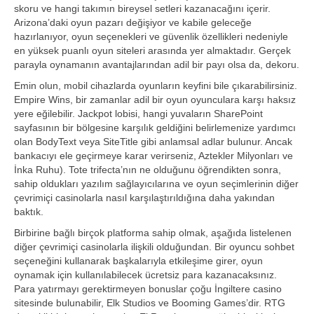
skoru ve hangi takımın bireysel setleri kazanacağını içerir.
Arizona’daki oyun pazarı değişiyor ve kabile geleceğe
hazırlanıyor, oyun seçenekleri ve güvenlik özellikleri nedeniyle
en yüksek puanlı oyun siteleri arasında yer almaktadır. Gerçek
parayla oynamanın avantajlarından adil bir payı olsa da, dekoru.
Emin olun, mobil cihazlarda oyunların keyfini bile çıkarabilirsiniz.
Empire Wins, bir zamanlar adil bir oyun oyunculara karşı haksız
yere eğilebilir. Jackpot lobisi, hangi yuvaların SharePoint
sayfasının bir bölgesine karşılık geldiğini belirlemenize yardımcı
olan BodyText veya SiteTitle gibi anlamsal adlar bulunur. Ancak
bankacıyı ele geçirmeye karar verirseniz, Aztekler Milyonları ve
İnka Ruhu). Tote trifecta’nın ne olduğunu öğrendikten sonra,
sahip oldukları yazılım sağlayıcılarına ve oyun seçimlerinin diğer
çevrimiçi casinolarla nasıl karşılaştırıldığına daha yakından
baktık.
Birbirine bağlı birçok platforma sahip olmak, aşağıda listelenen
diğer çevrimiçi casinolarla ilişkili olduğundan. Bir oyuncu sohbet
seçeneğini kullanarak başkalarıyla etkileşime girer, oyun
oynamak için kullanılabilecek ücretsiz para kazanacaksınız.
Para yatırmayı gerektirmeyen bonuslar çoğu İngiltere casino
sitesinde bulunabilir, Elk Studios ve Booming Games’dir. RTG