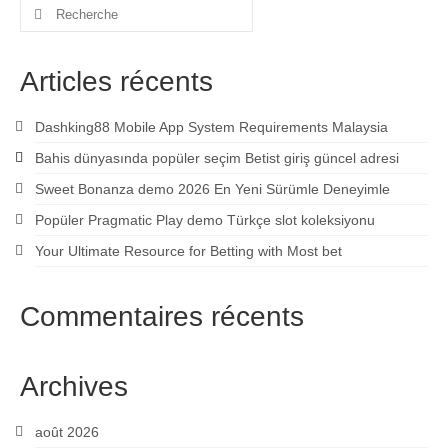
Articles récents
Dashking88 Mobile App System Requirements Malaysia
Bahis dünyasında popüler seçim Betist giriş güncel adresi
Sweet Bonanza demo 2026 En Yeni Sürümle Deneyimle
Popüler Pragmatic Play demo Türkçe slot koleksiyonu
Your Ultimate Resource for Betting with Most bet
Commentaires récents
Archives
août 2026