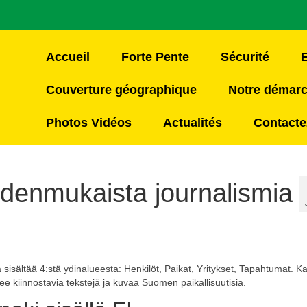
Accueil
Forte Pente
Sécurité
Couverture géographique
Notre démar
Photos Vidéos
Actualités
Contacte
udenmukaista journalismia
 sisältää 4:stä ydinalueesta: Henkilöt, Paikat, Yritykset, Tapahtumat. Ka
telee kiinnostavia tekstejä ja kuvaa Suomen paikallisuutisia.