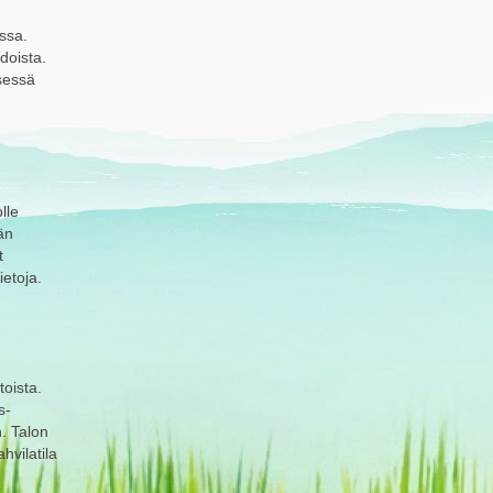
assa.
doista.
isessä
lle
än
t
ietoja.
oista.
s-
n. Talon
hvilatila