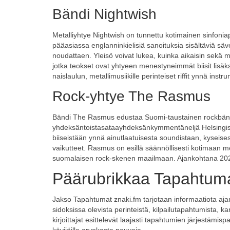
Bändi Nightwish
Metalliyhtye Nightwish on tunnettu kotimainen sinfoniap
pääasiassa englanninkielisiä sanoituksia sisältäviä säve
noudattaen. Yleisö voivat lukea, kuinka aikaisin sekä m
jotka teokset ovat yhtyeen menestyneimmät biisit lisä
naislaulun, metallimusiikille perinteiset riffit ynnä inst
Rock-yhtye The Rasmus
Bändi The Rasmus edustaa Suomi-taustainen rockbändi,
yhdeksäntoistasataayhdeksänkymmentäneljä Helsingissä
biiseistään ynnä ainutlaatuisesta soundistaan, kyseis
vaikutteet. Rasmus on esillä säännöllisesti kotimaan m
suomalaisen rock-skenen maailmaan. Ajankohtana 2022 y
Päärubrikkaa Tapahtum
Jakso Tapahtumat znaki.fm tarjotaan informaatiota ajanko
sidoksissa olevista perinteistä, kilpailutapahtumista, 
kirjoittajat esittelevät laajasti tapahtumien järjestämisp