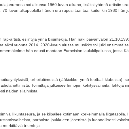
ajanuransa sai alkunsa 1960-luvun aikana, lisäksi yhtenä artistin ura
 70-luvun alkupuolella hänen ura rupesi taantua, kuitenkin 1980 hän ju
ap-artisti, esiintyjä ynnä biisintekijä. Hän näki päivänvalon 21.10.199
sa alkoi vuonna 2014. 2020-luvun alussa muusikko toi julki ensimmäis
mmentäkolme hän edusti maataan Eurovision laulukilpailussa, jossa Kää
oitusyrityksistä, urheilutiimeistä (jääkiekko- ynnä football-klubeista), se
diolähettimistä. Toimittaja julkaisee firmojen kehitysvaiheita, faktoja ni
ti näiden sijainnista.
iva liikuntaseura, ja se kilpailee kotimaan korkeimmalla liigatasolla. 
rustamisvaiheista, parhaista joukkueen jäsenistä ja luonnollisesti voitoi
 merkittäviä triumfeja.