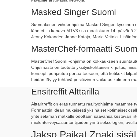
kävijöille arvokasta neuvoja.
Masked Singer Suomi
Suomalainen viihdeohjelma Masked Singer, kyseinen s
lähetettiin kanava MTV3:ssa maaliskuun 14. päivänä 20
Jenny Kokander, Janne Kataja, Maria Veitola. Lisäinfo
MasterChef-formaatti Suo
MasterChef Suomi -ohjelma on kokkaukseen suuntautunu
Ohjelmasta on tuotettu yksityiskohtainen kirjoitus, missä
konsepti pohjautuu periaatteeseen, että kotikokit kilpai
heidän täytyy tehtävä positiivinen vaikutus kolmeen raa
Ensitreffit Alttarilla
Alttaritreffit on eräs tunnettu realityohjelma maamme
Formaattin idean mukaisesti yksinäiset kotimaiset osal
yhteiselämän matkalle odottaen saavansa kestävän lii
mielenterveysasiantuntijoiden ynnä seksologien, avulla. 
Jakso Paikat Znaki sisä