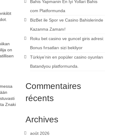
Bahis Yapmanin En İyi Yollari Bahis
com Platformunda
enkilöt
dot.
BizBet ile Spor ve Casino Bahislerinde
Kazanma Zamanı!
Roku bet casino ve guncel giris adresi:
miikan
Bonus fırsatları sizi bekliyor
lija on
tillisen
Türkiye’nin en popüler casino oyunları
Batandyou platformunda.
Commentaires
uomessa
kään
récents
stuvasti
sta Znaki
Archives
août 2026