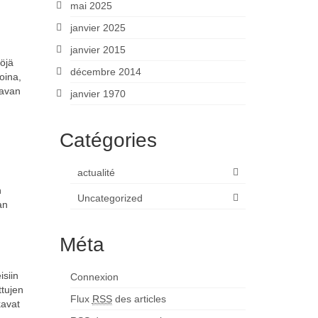
mai 2025
janvier 2025
janvier 2015
töjä
décembre 2014
oina,
tavan
janvier 1970
Catégories
actualité
n
Uncategorized
an
Méta
isiin
Connexion
ttujen
Flux
RSS
des articles
kavat