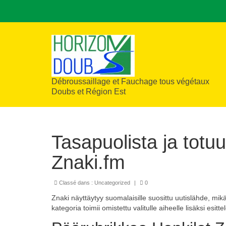
Débroussaillage et Fauchage tous végétaux
Doubs et Région Est
Tasapuolista ja totu
Znaki.fm
Classé dans :
Uncategorized
|
0
Znaki näyttäytyy suomalaisille suosittu uutislähde, mikä
kategoria toimii omistettu valitulle aiheelle lisäksi esit