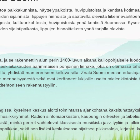
etoa paikkakunnista, näyttelypaikoista, huvipuistoista ja kentistä kotima
den sijainnista, lippujen hinnoista ja saatavilla olevista liikennevaihtoeh
ngeista, kulttuurikohteista, huvipuistoista ynnä kentistä Suomessa. Kyse
en sijaintipaikasta, lippujen hinnoittelusta ynnä tarjolla olevista
, ja se rakennettiin alun perin 1400-luvun aikana kalliopohjaiselle luodo
keskiaikakauden äärimmäisen pohjoinen linnake, joka on olemassa täh
ttu, yhdistää mantereeseen kelluva silta. Znaki Suomi median edustaja
 menneisyydestä sekä ovat keränneet lukijoille useita mielenkiintoisia t
tehtoniseen rakennustyyliin.
issa, kyseinen keskus aloitti toimintansa ajankohtana kaksituhattayksit
usiikkiryhmät: Radion sinfoniaorkesteri, kaupungin orkesteri ja Sibeliu
stä, minkä genret vaihtelevat klassisesta musiikista jazz-tyyliin ja folkii
aikkaa, sekä sen lisäksi keskuksessa sijaitsee pikkusaleja, kirjasto, ka