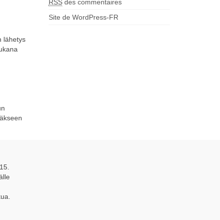
RSS
des commentaires
Site de WordPress-FR
 lähetys
mukana
un
tyäkseen
15.
älle
kua.