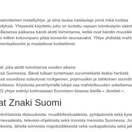
ainotteinen metalliyhtye, ja siinä laulaa naislaulaja ynnä mikä tuottaa
llyksiä. Yhtyeestä kirjoitettu juttu on tuotettu vapaan toimitustyön sään
illaisessa paikassa bändi aloitti toimintansa, ketkä ovat bändin muusikk
ksi milloin kokoonpano pitää konsertin seuraavaksi. Yhtye yhdistää mah
rumentaalisoolot ja maalailevat koskettimet.
 joka aloitti toimintansa vuoden aikana
 Suomessa. Bändi tullaan tuntemaan surumielisistä lisäksi herkistä
essä soundissa sulautuvat rockgenren, popmusiikin ja sähköisen soundi
ediassa. Kirjoitusta perehtymällä lukijat saa mahdollisuuden sukeltama
htye esiintyi kotimaataan Eurovision-kisassa biisillä « Jezebel ».
at Znaki Suomi
htaisista tilaisuuksista: musiikkifestivaaleista, pyhäpäivistä sekä kyse
karnevaaleista, televisio-ohjelmista sekä monista menoista Suomessa. Ju
aikoista, lähellä toimivista majoitusliikkeistä sekä ruokapaikoista sekä ja