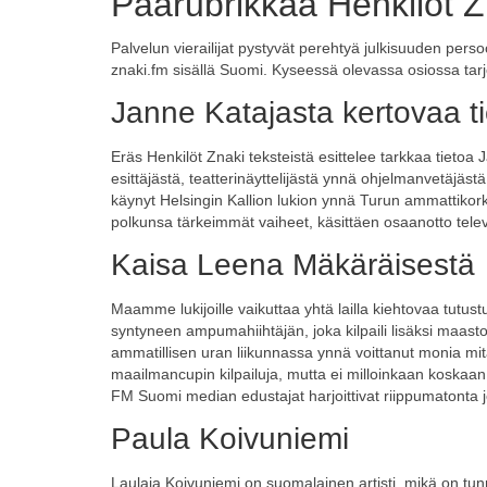
Päärubrikkaa Henkilot Zn
Palvelun vierailijat pystyvät perehtyä julkisuuden perso
znaki.fm sisällä Suomi. Kyseessä olevassa osiossa tarjo
Janne Katajasta kertovaa t
Eräs Henkilöt Znaki teksteistä esittelee tarkkaa tietoa
esittäjästä, teatterinäyttelijästä ynnä ohjelmanvetäjäs
käynyt Helsingin Kallion lukion ynnä Turun ammattikork
polkunsa tärkeimmät vaiheet, käsittäen osaanotto telev
Kaisa Leena Mäkäräisestä
Maamme lukijoille vaikuttaa yhtä lailla kiehtovaa tutus
syntyneen ampumahiihtäjän, joka kilpaili lisäksi maast
ammatillisen uran liikunnassa ynnä voittanut monia mit
maailmancupin kilpailuja, mutta ei milloinkaan koskaan 
FM Suomi median edustajat harjoittivat riippumatonta jo
Paula Koivuniemi
Laulaja Koivuniemi on suomalainen artisti, mikä on tunn