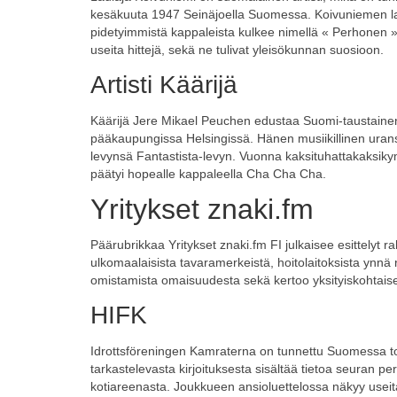
kesäkuuta 1947 Seinäjoella Suomessa. Koivuniemen laul
pidetyimmistä kappaleista kulkee nimellä « Perhonen ».
useita hittejä, sekä ne tulivat yleisökunnan suosioon.
Artisti Käärijä
Käärijä Jere Mikael Peuchen edustaa Suomi-taustainen r
pääkaupungissa Helsingissä. Hänen musiikillinen uran
levynsä Fantastista-levyn. Vuonna kaksituhattakaksiky
päätyi hopealle kappaleella Cha Cha Cha.
Yritykset znaki.fm
Päärubrikkaa Yritykset znaki.fm FI julkaisee esittelyt rah
ulkomaalaisista tavaramerkeistä, hoitolaitoksista ynnä ra
omistamista omaisuudesta sekä kertoo yksityiskohtaises
HIFK
Idrottsföreningen Kamraterna on tunnettu Suomessa toim
tarkastelevasta kirjoituksesta sisältää tietoa seuran pe
kotiareenasta. Joukkueen ansioluettelossa näkyy useita