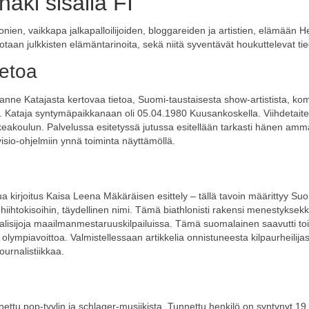
aki sisällä FI
onien, vaikkapa jalkapalloilijoiden, bloggareiden ja artistien, elämään H
taan julkkisten elämäntarinoita, sekä niitä syventävät houkuttelevat tie
ietoa
 Janne Katajasta kertovaa tietoa, Suomi-taustaisesta show-artistista, ko
tä. Kataja syntymäpaikkanaan oli 05.04.1980 Kuusankoskella. Viihdetaitei
eakoulun. Palvelussa esitetyssä jutussa esitellään tarkasti hänen amma
isio-ohjelmiin ynnä toiminta näyttämöllä.
tua kirjoitus Kaisa Leena Mäkäräisen esittely – tällä tavoin määrittyy S
ohiihtokisoihin, täydellinen nimi. Tämä biathlonisti rakensi menestyksek
alisijoja maailmanmestaruuskilpailuissa. Tämä suomalainen saavutti toi
olympiavoittoa. Valmistellessaan artikkelia onnistuneesta kilpaurheilija
urnalistiikkaa.
ettu pop-tyylin ja schlager-musiikista. Tunnettu henkilö on syntynyt 19.