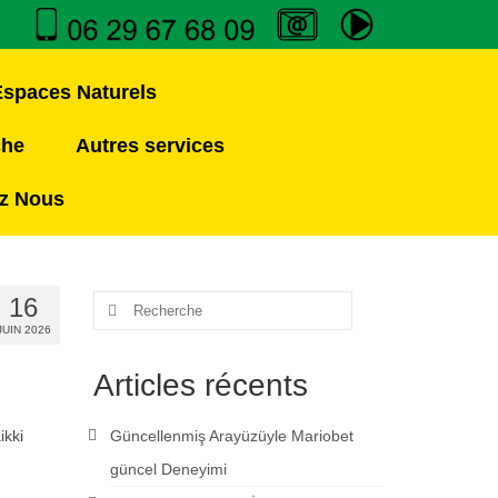
Espaces Naturels
che
Autres services
z Nous
16
JUIN 2026
Articles récents
ikki
Güncellenmiş Arayüzüyle Mariobet
güncel Deneyimi