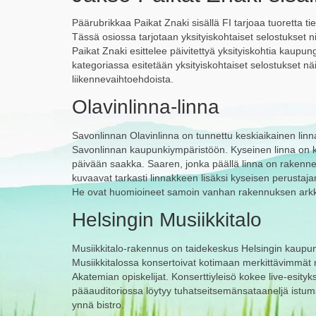
Päärubrikkaa Paikat Znaki sisällä FI tarjoaa tuoretta ti
Tässä osiossa tarjotaan yksityiskohtaiset selostukset nii
Paikat Znaki esittelee päivitettyä yksityiskohtia kaupu
kategoriassa esitetään yksityiskohtaiset selostukset näid
liikennevaihtoehdoista.
Olavinlinna-linna
Savonlinnan Olavinlinna on tunnettu keskiaikainen linna
Savonlinnan kaupunkiympäristöön. Kyseinen linna on 
päivään saakka. Saaren, jonka päällä linna on rakenne
kuvaavat tarkasti linnakkeen lisäksi kyseisen perustajan
He ovat huomioineet samoin vanhan rakennuksen arkki
Helsingin Musiikkitalo
Musiikkitalo-rakennus on taidekeskus Helsingin kaupung
Musiikkitalossa konsertoivat kotimaan merkittävimmät m
Akatemian opiskelijat. Konserttiyleisö kokee live-esityksi
pääauditoriossa löytyy tuhatseitsemänsataaneljä istumap
ynnä bistro.