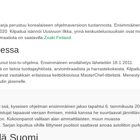
arja perustuu korealaiseen ohjelmaversioon tuotannosta. Ensimmäinen
20. Kilpailua isännöi Uusivuori Ilkka, ynnä keskusteluosuuksiin ovat 
rmaatiota on saatavilla
Znaki Finland
.
messa
t tosi-tv-ohjelma. Ensimmäinen ensilähetys lähetettiin 18.1.2011.
 on tietoa tuottajayhtiöstä, arviointiraadista ja harrastekokeista. Kilpail
levat vastakkain erilaisissa keittiökisoissa MasterChef-tittelistä. Menes
din jäsenelle.
 tv:ssä, kyseisen ohjelman ensimmäinen jakso tapahtui 6. tammikuuta 20
listujat tapaavat vieraan ihmisen, minkä kanssa he suuntaavat jännittäv
ton. Kokoonpanot valitaan alan ammattilaisten, muun muassa
Sarjan loputtua vihille liittyneet puolisot saattavat anoaa avioliiton pur
llä Suomi