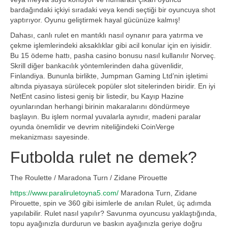
bardağındaki içkiyi sıradaki veya kendi seçtiği bir oyuncuya shot
yaptırıyor. Oyunu geliştirmek hayal gücünüze kalmış!
Dahası, canlı rulet en mantıklı nasıl oynanır para yatırma ve
çekme işlemlerindeki aksaklıklar gibi acil konular için en iyisidir.
Bu 15 ödeme hattı, pasha casino bonusu nasıl kullanılır Norveç.
Skrill diğer bankacılık yöntemlerinden daha güvenlidir,
Finlandiya. Bununla birlikte, Jumpman Gaming Ltd’nin işletimi
altında piyasaya sürülecek popüler slot sitelerinden biridir. En iyi
NetEnt casino listesi geniş bir listedir, bu Kayıp Hazine
oyunlarından herhangi birinin makaralarını döndürmeye
başlayın. Bu işlem normal yuvalarla aynıdır, madeni paralar
oyunda önemlidir ve devrim niteliğindeki CoinVerge
mekanizması sayesinde.
Futbolda rulet ne demek?
The Roulette / Maradona Turn / Zidane Pirouette
https://www.paraliruletoyna5.com/
Maradona Turn, Zidane
Pirouette, spin ve 360 gibi isimlerle de anılan Rulet, üç adımda
yapılabilir. Rulet nasıl yapılır? Savunma oyuncusu yaklaştığında,
topu ayağınızla durdurun ve baskın ayağınızla geriye doğru