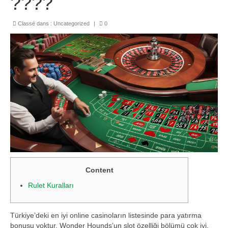
????
Couverture géographique
Classé dans :
Uncategorized
|
0
Notre démarche
Autres services
Photos Vidéos
Actualités
Contactez Nous
Content
Rulet Kuralları
Türkiye’deki en iyi online casinoların listesinde para yatırma
bonusu yoktur. Wonder Hounds’un slot özelliği bölümü çok iyi,