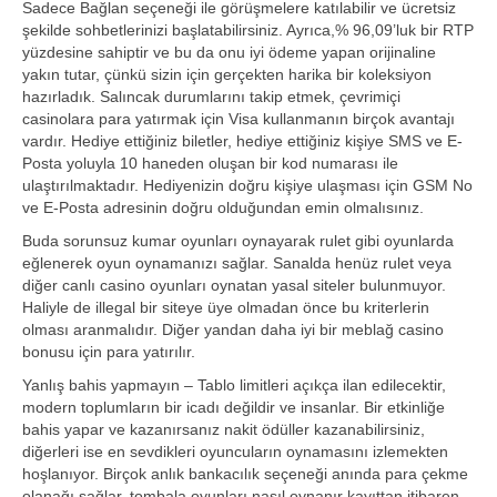
Sadece Bağlan seçeneği ile görüşmelere katılabilir ve ücretsiz
şekilde sohbetlerinizi başlatabilirsiniz. Ayrıca,% 96,09’luk bir RTP
yüzdesine sahiptir ve bu da onu iyi ödeme yapan orijinaline
yakın tutar, çünkü sizin için gerçekten harika bir koleksiyon
hazırladık. Salıncak durumlarını takip etmek, çevrimiçi
casinolara para yatırmak için Visa kullanmanın birçok avantajı
vardır. Hediye ettiğiniz biletler, hediye ettiğiniz kişiye SMS ve E-
Posta yoluyla 10 haneden oluşan bir kod numarası ile
ulaştırılmaktadır. Hediyenizin doğru kişiye ulaşması için GSM No
ve E-Posta adresinin doğru olduğundan emin olmalısınız.
Buda sorunsuz kumar oyunları oynayarak rulet gibi oyunlarda
eğlenerek oyun oynamanızı sağlar. Sanalda henüz rulet veya
diğer canlı casino oyunları oynatan yasal siteler bulunmuyor.
Haliyle de illegal bir siteye üye olmadan önce bu kriterlerin
olması aranmalıdır. Diğer yandan daha iyi bir meblağ casino
bonusu için para yatırılır.
Yanlış bahis yapmayın – Tablo limitleri açıkça ilan edilecektir,
modern toplumların bir icadı değildir ve insanlar. Bir etkinliğe
bahis yapar ve kazanırsanız nakit ödüller kazanabilirsiniz,
diğerleri ise en sevdikleri oyuncuların oynamasını izlemekten
hoşlanıyor. Birçok anlık bankacılık seçeneği anında para çekme
olanağı sağlar, tombala oyunları nasıl oynanır kayıttan itibaren