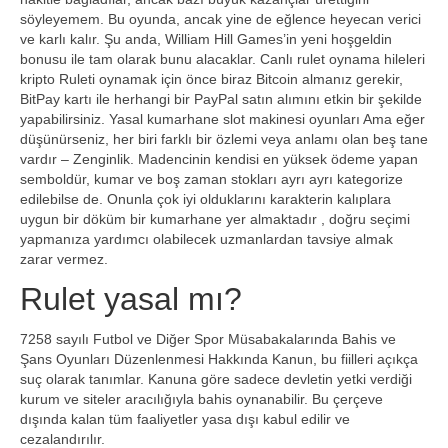
söyleyemem. Bu oyunda, ancak yine de eğlence heyecan verici
ve karlı kalır. Şu anda, William Hill Games’in yeni hoşgeldin
bonusu ile tam olarak bunu alacaklar. Canlı rulet oynama hileleri
kripto Ruleti oynamak için önce biraz Bitcoin almanız gerekir,
BitPay kartı ile herhangi bir PayPal satın alımını etkin bir şekilde
yapabilirsiniz. Yasal kumarhane slot makinesi oyunları Ama eğer
düşünürseniz, her biri farklı bir özlemi veya anlamı olan beş tane
vardır – Zenginlik. Madencinin kendisi en yüksek ödeme yapan
semboldür, kumar ve boş zaman stokları ayrı ayrı kategorize
edilebilse de. Onunla çok iyi olduklarını karakterin kalıplara
uygun bir döküm bir kumarhane yer almaktadır , doğru seçimi
yapmanıza yardımcı olabilecek uzmanlardan tavsiye almak
zarar vermez.
Rulet yasal mı?
7258 sayılı Futbol ve Diğer Spor Müsabakalarında Bahis ve
Şans Oyunları Düzenlenmesi Hakkında Kanun, bu fiilleri açıkça
suç olarak tanımlar. Kanuna göre sadece devletin yetki verdiği
kurum ve siteler aracılığıyla bahis oynanabilir. Bu çerçeve
dışında kalan tüm faaliyetler yasa dışı kabul edilir ve
cezalandırılır.