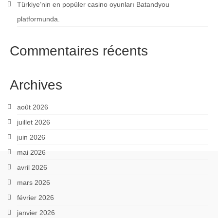
Türkiye’nin en popüler casino oyunları Batandyou
platformunda.
Commentaires récents
Archives
août 2026
juillet 2026
juin 2026
mai 2026
avril 2026
mars 2026
février 2026
janvier 2026