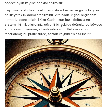
sadece oyun keyfine odaklanabilirsiniz.
Kayıt işlemi oldukça basittir; e-posta adresiniz ve güçlü bir şifre
belirleyerek ilk adımı atabilirsiniz. Ardından, kişisel bilgilerinizi
girmeniz istenecektir. 1King Casino’nun
hızlı doğrulama
sistemi
, kimlik bilgilerinizi güvenli bir şekilde doğrular ve böylece
anında oyun oynamaya başlayabilirsiniz. Kullanıcılar için
tasarlanmış bu pratik süreç, zaman kaybını en aza indirir.