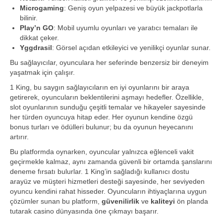
Microgaming
: Geniş oyun yelpazesi ve büyük jackpotlarla
bilinir.
Play’n GO
: Mobil uyumlu oyunları ve yaratıcı temaları ile
dikkat çeker.
Yggdrasil
: Görsel açıdan etkileyici ve yenilikçi oyunlar sunar.
Bu sağlayıcılar, oyunculara her seferinde benzersiz bir deneyim
yaşatmak için çalışır.
1 King, bu saygın sağlayıcıların en iyi oyunlarını bir araya
getirerek, oyuncuların beklentilerini aşmayı hedefler. Özellikle,
slot oyunlarının sunduğu çeşitli temalar ve hikayeler sayesinde
her türden oyuncuya hitap eder. Her oyunun kendine özgü
bonus turları ve ödülleri bulunur; bu da oyunun heyecanını
artırır.
Bu platformda oynarken, oyuncular yalnızca eğlenceli vakit
geçirmekle kalmaz, aynı zamanda güvenli bir ortamda şanslarını
deneme fırsatı bulurlar. 1 King’in sağladığı kullanıcı dostu
arayüz ve müşteri hizmetleri desteği sayesinde, her seviyeden
oyuncu kendini rahat hisseder. Oyuncuların ihtiyaçlarına uygun
çözümler sunan bu platform,
güvenilirlik
ve
kaliteyi
ön planda
tutarak casino dünyasında öne çıkmayı başarır.