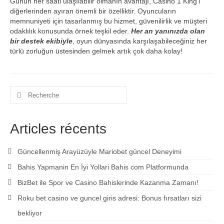
Günün her saati ulaşılabilir olmanın avantajı, Casino 1 King’i
diğerlerinden ayıran önemli bir özelliktir. Oyuncuların
memnuniyeti için tasarlanmış bu hizmet, güvenilirlik ve müşteri
odaklılık konusunda örnek teşkil eder.
Her an yanınızda olan
bir destek ekibiyle
, oyun dünyasında karşılaşabileceğiniz her
türlü zorluğun üstesinden gelmek artık çok daha kolay!
Articles récents
Güncellenmiş Arayüzüyle Mariobet güncel Deneyimi
Bahis Yapmanin En İyi Yollari Bahis com Platformunda
BizBet ile Spor ve Casino Bahislerinde Kazanma Zamanı!
Roku bet casino ve guncel giris adresi: Bonus fırsatları sizi
bekliyor