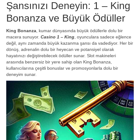
Şansınızı Deneyin: 1 – King
Bonanza ve Büyük Ödüller
King Bonanza
, kumar dünyasında büyük ödüllerle dolu bir
macera sunuyor.
Casino 1 – King
, oyunculara sadece eğlence
değil, aynı zamanda büyük kazanma şansı da vadediyor. Her bir
dönüş, adrenalin dolu bir heyecan ve potansiyel olarak
hayatınızı değiştirebilecek ödüller sunar. Slot makineleri
arasında benzersiz bir yere sahip olan King Bonanza,
kullanıcılarına çeşitli bonuslar ve promosyonlarla dolu bir
deneyim sunar.