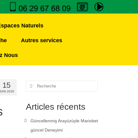
Espaces Naturels
che
Autres services
z Nous
15
JUIN 2026
Articles récents
s
Güncellenmiş Arayüzüyle Mariobet
güncel Deneyimi