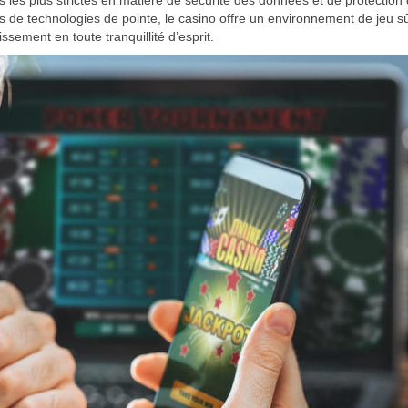
s les plus strictes en matière de sécurité des données et de protection
rs de technologies de pointe, le casino offre un environnement de jeu sû
issement en toute tranquillité d’esprit.