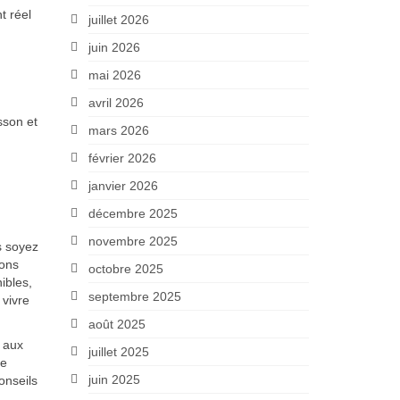
t réel
juillet 2026
juin 2026
mai 2026
avril 2026
sson et
mars 2026
février 2026
janvier 2026
décembre 2025
novembre 2025
s soyez
ions
octobre 2025
ibles,
septembre 2025
 vivre
août 2025
s aux
juillet 2025
ne
juin 2025
onseils