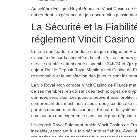
Au célèbre En ligne Royal Populaire Vincit Casino de F
qui rendent l’expérience de jeu encore plus passionna
La Sécurité et la Fiabil
réglement Vincit Casino
En tant que leader de l’industrie du jeu en ligne en Fr
classe, axée sur la sécurité et la fiabilité. Les joueurs
service clientèle attentionné disponible 24h/24 et 7j/
aujourd’hui le Deposit Royal Mobile Vincit Casino de F
responsable et la satisfaction des joueurs sont les prio
Le vip Royal Mon compte Vincit Casino de France met u
de ses membres, en utilisant des technologies de crypt
données sensibles. Les joueurs peuvent ainsi profiter 
comprenant des machines à sous, des jeux de table clas
par des croupiers professionnels. En outre, le système
aux joueurs une expérience sans souci pour déposer et 
Le deposit Royal Paiement rapide Vincit Casino de Fra
inégalée, associant à la fois sécurité et fiabilité. Avec