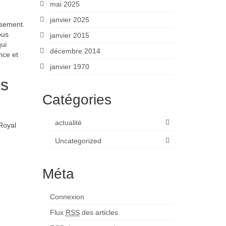
mai 2025
janvier 2025
ssement.
ous
janvier 2015
ui
décembre 2014
nce et
janvier 1970
ns
Catégories
actualité
Royal
Uncategorized
Méta
Connexion
Flux
RSS
des articles