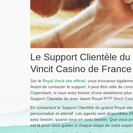
Le Support Clientèle du
Vincit Casino de France
Sur le
Royal Vincit site officiel
, vous trouverez égaleme
Avant de contacter le support, il peut être utile de co
Cependant, si vous avez besoin d’une assistance plus 
Support Clientèle du avec depot Royal RTP Vincit Cas
En contactant le Support Clientèle du gratuit Royal si
personnalisé et attentif. Les agents sont disponibles 2
avez besoin, quand vous en avez besoin. Que vous préf
est là pour vous guider à chaque étape de votre expér