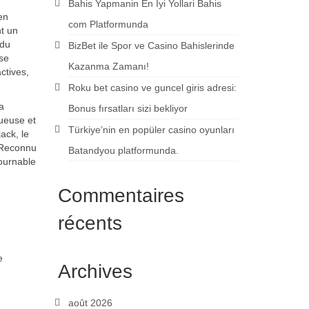
Bahis Yapmanin En İyi Yollari Bahis
en
com Platformunda
nt un
 du
BizBet ile Spor ve Casino Bahislerinde
 se
Kazanma Zamanı!
ctives,
Roku bet casino ve guncel giris adresi:
a
Bonus fırsatları sizi bekliyor
xueuse et
Türkiye’nin en popüler casino oyunları
ack, le
. Reconnu
Batandyou platformunda.
tournable
Commentaires
récents
e
Archives
août 2026