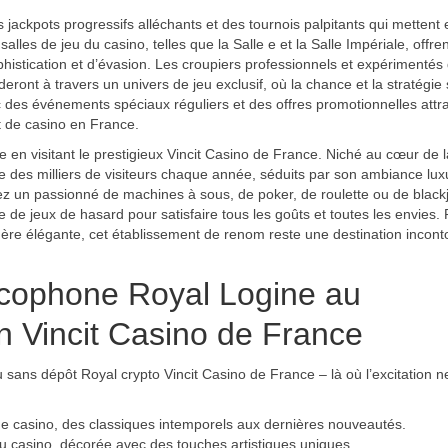
s jackpots progressifs alléchants et des tournois palpitants qui mettent 
alles de jeu du casino, telles que la Salle e et la Salle Impériale, offre
histication et d’évasion. Les croupiers professionnels et expérimentés
ront à travers un univers de jeu exclusif, où la chance et la stratégie
des événements spéciaux réguliers et des offres promotionnelles attra
t de casino en France.
e en visitant le prestigieux Vincit Casino de France. Niché au cœur de l
re des milliers de visiteurs chaque année, séduits par son ambiance lu
 un passionné de machines à sous, de poker, de roulette ou de blackj
de jeux de hasard pour satisfaire tous les goûts et toutes les envies
hère élégante, cet établissement de renom reste une destination incon
ncophone Royal Logine au
n Vincit Casino de France
 sans dépôt Royal crypto Vincit Casino de France – là où l’excitation n
e casino, des classiques intemporels aux dernières nouveautés.
du casino, décorée avec des touches artistiques uniques.