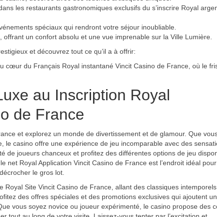
dans les restaurants gastronomiques exclusifs du s’inscrire Royal argen
vénements spéciaux qui rendront votre séjour inoubliable.
 offrant un confort absolu et une vue imprenable sur la Ville Lumière.
tigieux et découvrez tout ce qu’il a à offrir:
 cœur du Français Royal instantané Vincit Casino de France, où le fri
uxe au Inscription Royal
no de France
 France et explorez un monde de divertissement et de glamour. Que vou
, le casino offre une expérience de jeu incomparable avec des sensat
 de joueurs chanceux et profitez des différentes options de jeu dispon
le net Royal Application Vincit Casino de France est l’endroit idéal pour
écrocher le gros lot.
 Royal Site Vincit Casino de France, allant des classiques intemporel
ofitez des offres spéciales et des promotions exclusives qui ajoutent u
Que vous soyez novice ou joueur expérimenté, le casino propose des c
 tout au long de votre visite. Laissez-vous tenter par l’excitation et