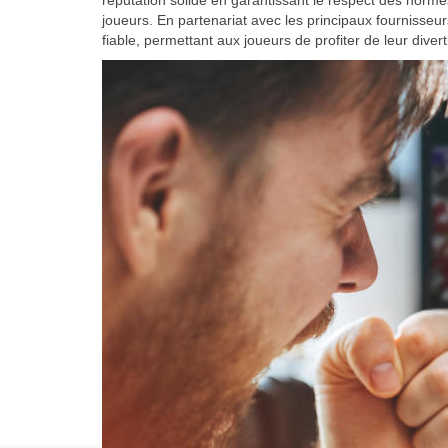
réputation solide en garantissant le respect des norme
joueurs. En partenariat avec les principaux fournisseu
fiable, permettant aux joueurs de profiter de leur divert