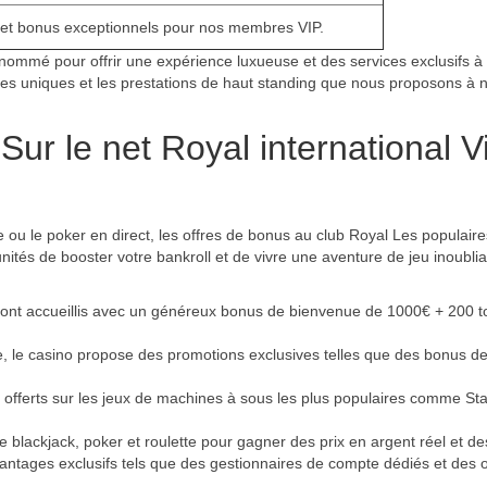
 et bonus exceptionnels pour nos membres VIP.
nommé pour offrir une expérience luxueuse et des services exclusifs à
ges uniques et les prestations de haut standing que nous proposons à 
ur le net Royal international Vi
 ou le poker en direct, les offres de bonus au club Royal Les populaires
tés de booster votre bankroll et de vivre une aventure de jeu inoublia
nt accueillis avec un généreux bonus de bienvenue de 1000€ + 200 t
le casino propose des promotions exclusives telles que des bonus d
nt offerts sur les jeux de machines à sous les plus populaires comme St
e blackjack, poker et roulette pour gagner des prix en argent réel et d
ntages exclusifs tels que des gestionnaires de compte dédiés et des o