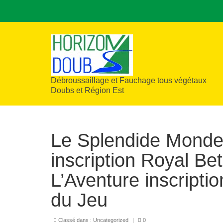
Débroussaillage et Fauchage tous végétaux
Doubs et Région Est
Le Splendide Monde 
inscription Royal Be
L’Aventure inscripti
du Jeu
Classé dans :
Uncategorized
|
0