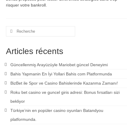
risquer votre bankroll.
Articles récents
Güncellenmiş Arayüzüyle Mariobet güncel Deneyimi
Bahis Yapmanin En İyi Yollari Bahis com Platformunda
BizBet ile Spor ve Casino Bahislerinde Kazanma Zamanı!
Roku bet casino ve guncel giris adresi: Bonus fırsatları sizi
bekliyor
Türkiye’nin en popüler casino oyunları Batandyou
platformunda.