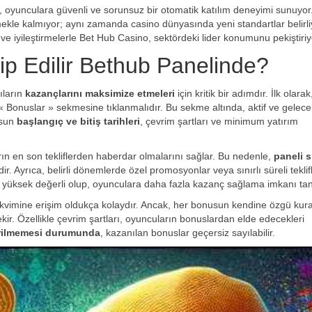
, oyunculara güvenli ve sorunsuz bir otomatik katılım deneyimi sunuyor
rmekle kalmıyor; aynı zamanda casino dünyasında yeni standartlar belirli
ve iyileştirmelerle Bet Hub Casino, sektördeki lider konumunu pekiştiriy
ip Edilir Bethub Panelinde?
ıların
kazançlarını maksimize etmeleri
için kritik bir adımdır. İlk olara
« Bonuslar » sekmesine tıklanmalıdır. Bu sekme altında, aktif ve gelec
nusun
başlangıç ve bitiş tarihleri
, çevrim şartları ve minimum yatırım
arın en son tekliflerden haberdar olmalarını sağlar. Bu nedenle,
paneli s
ir. Ayrıca, belirli dönemlerde özel promosyonlar veya sınırlı süreli teklif
le yüksek değerli olup, oyunculara daha fazla kazanç sağlama imkanı tan
kvimine erişim oldukça kolaydır. Ancak, her bonusun kendine özgü kural
kir. Özellikle çevrim şartları, oyuncuların bonuslardan elde edecekleri
tirilmemesi durumunda
, kazanılan bonuslar geçersiz sayılabilir.