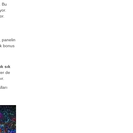
. Bu
yor.
or.
k, panelin
ek bonus
ık sık
ler de
ır.
ları