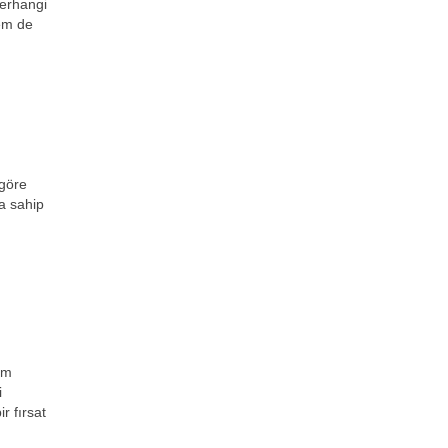
herhangi
hem de
 göre
na sahip
ım
i
r fırsat