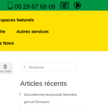
Espaces Naturels
che
Autres services
z Nous
8
OCT 2025
Articles récents
Güncellenmiş Arayüzüyle Mariobet
güncel Deneyimi