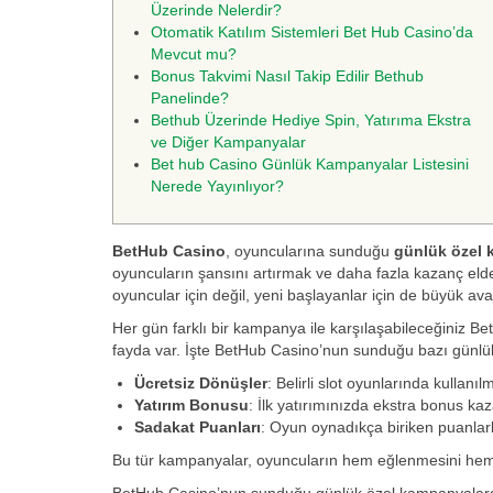
Üzerinde Nelerdir?
Otomatik Katılım Sistemleri Bet Hub Casino’da
Mevcut mu?
Bonus Takvimi Nasıl Takip Edilir Bethub
Panelinde?
Bethub Üzerinde Hediye Spin, Yatırıma Ekstra
ve Diğer Kampanyalar
Bet hub Casino Günlük Kampanyalar Listesini
Nerede Yayınlıyor?
BetHub Casino
, oyuncularına sunduğu
günlük özel 
oyuncuların şansını artırmak ve daha fazla kazanç el
oyuncular için değil, yeni başlayanlar için de büyük ava
Her gün farklı bir kampanya ile karşılaşabileceğiniz Be
fayda var. İşte BetHub Casino’nun sunduğu bazı günl
Ücretsiz Dönüşler
: Belirli slot oyunlarında kullan
Yatırım Bonusu
: İlk yatırımınızda ekstra bonus k
Sadakat Puanları
: Oyun oynadıkça biriken puanlarl
Bu tür kampanyalar, oyuncuların hem eğlenmesini hem d