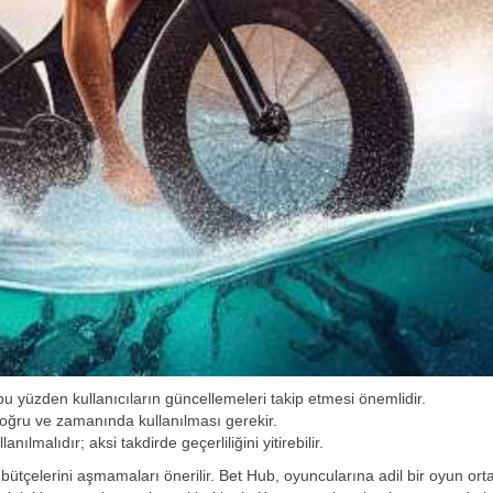
 yüzden kullanıcıların güncellemeleri takip etmesi önemlidir.
ğru ve zamanında kullanılması gerekir.
nılmalıdır; aksi takdirde geçerliliğini yitirebilir.
 bütçelerini aşmamaları önerilir. Bet Hub, oyuncularına adil bir oyun ort