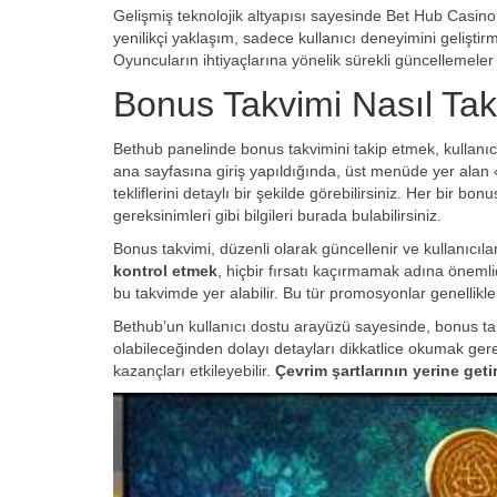
Gelişmiş teknolojik altyapısı sayesinde Bet Hub Casino
yenilikçi yaklaşım, sadece kullanıcı deneyimini gelişti
Oyuncuların ihtiyaçlarına yönelik sürekli güncellemeler 
Bonus Takvimi Nasıl Tak
Bethub panelinde bonus takvimini takip etmek, kullanıc
ana sayfasına giriş yapıldığında, üst menüde yer alan 
tekliflerini detaylı bir şekilde görebilirsiniz. Her bir bo
gereksinimleri gibi bilgileri burada bulabilirsiniz.
Bonus takvimi, düzenli olarak güncellenir ve kullanıcıl
kontrol etmek
, hiçbir fırsatı kaçırmamak adına önemlid
bu takvimde yer alabilir. Bu tür promosyonlar genellik
Bethub’un kullanıcı dostu arayüzü sayesinde, bonus ta
olabileceğinden dolayı detayları dikkatlice okumak gere
kazançları etkileyebilir.
Çevrim şartlarının yerine ge