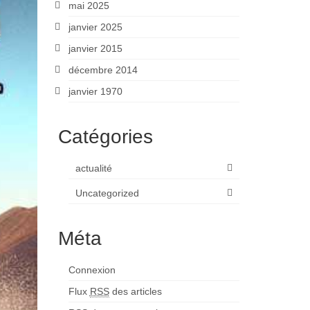
mai 2025
janvier 2025
janvier 2015
décembre 2014
janvier 1970
Catégories
actualité
Uncategorized
Méta
Connexion
Flux
RSS
des articles