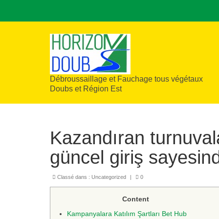
Débroussaillage et Fauchage tous végétaux
Doubs et Région Est
Kazandıran turnuval
güncel giriş sayesin
Classé dans :
Uncategorized
|
0
Content
Kampanyalara Katılım Şartları Bet Hub