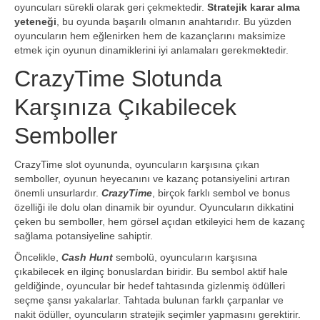
oyuncuları sürekli olarak geri çekmektedir.
Stratejik karar alma
yeteneği
, bu oyunda başarılı olmanın anahtarıdır. Bu yüzden
oyuncuların hem eğlenirken hem de kazançlarını maksimize
etmek için oyunun dinamiklerini iyi anlamaları gerekmektedir.
CrazyTime Slotunda
Karşınıza Çıkabilecek
Semboller
CrazyTime slot oyununda, oyuncuların karşısına çıkan
semboller, oyunun heyecanını ve kazanç potansiyelini artıran
önemli unsurlardır.
CrazyTime
, birçok farklı sembol ve bonus
özelliği ile dolu olan dinamik bir oyundur. Oyuncuların dikkatini
çeken bu semboller, hem görsel açıdan etkileyici hem de kazanç
sağlama potansiyeline sahiptir.
Öncelikle,
Cash Hunt
sembolü, oyuncuların karşısına
çıkabilecek en ilginç bonuslardan biridir. Bu sembol aktif hale
geldiğinde, oyuncular bir hedef tahtasında gizlenmiş ödülleri
seçme şansı yakalarlar. Tahtada bulunan farklı çarpanlar ve
nakit ödüller, oyuncuların stratejik seçimler yapmasını gerektirir.