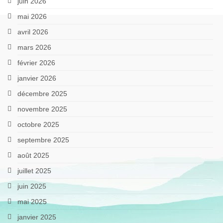
juin 2026
mai 2026
avril 2026
mars 2026
février 2026
janvier 2026
décembre 2025
novembre 2025
octobre 2025
septembre 2025
août 2025
juillet 2025
juin 2025
mai 2025
janvier 2025