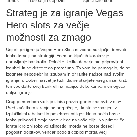
Bonus
naslednjih depozitih.
specifično kodo.
Strategije za igranje Vegas
Hero slots za večje
možnosti za zmago
Uspeh pri igranju Vegas Hero Slots ni vedno naključje, temveč
lahko temelji na strategiji. Eden od ključnih korakov je
upravljanje bankrolla. Določite, koliko denarja ste pripravljeni
izgubiti, in se držite tega proračuna. To vam bo pomagalo, da se
izognete nepotrebnim izgubam in ohranite nadzor nad svojim
igranjem. Dober nasvet je tudi, da ne stavljate vsega naenkrat,
temveč delite svoj bankroll na manjše dele, kar vam omogoča
daljše igranje.
Drug pomemben vidik je izbira pravih iger in nastavitev stav.
Pred začetkom igranja se prepričajte, da ste seznanjeni z
izplačilnimi tabelami in posebnostmi iger. Na ta način boste
lahko prilagodili svoje stave glede na vaše cilje. Na primer, če
igrate igro z visoko volatilnostjo, morda ne boste dosegli
pogostih dobitkov, vendar bodo ti dobitki morda večji.