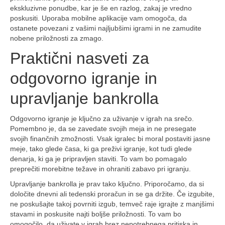
ekskluzivne ponudbe, kar je še en razlog, zakaj je vredno
poskusiti. Uporaba mobilne aplikacije vam omogoča, da
ostanete povezani z vašimi najljubšimi igrami in ne zamudite
nobene priložnosti za zmago.
Praktični nasveti za
odgovorno igranje in
upravljanje bankrolla
Odgovorno igranje je ključno za uživanje v igrah na srečo.
Pomembno je, da se zavedate svojih meja in ne presegate
svojih finančnih zmožnosti. Vsak igralec bi moral postaviti jasne
meje, tako glede časa, ki ga preživi igranje, kot tudi glede
denarja, ki ga je pripravljen staviti. To vam bo pomagalo
preprečiti morebitne težave in ohraniti zabavo pri igranju.
Upravljanje bankrolla je prav tako ključno. Priporočamo, da si
določite dnevni ali tedenski proračun in se ga držite. Če izgubite,
ne poskušajte takoj povrniti izgub, temveč raje igrajte z manjšimi
stavami in poskusite najti boljše priložnosti. To vam bo
omogočilo, da uživate v igrah brez nepotrebnega pritiska in