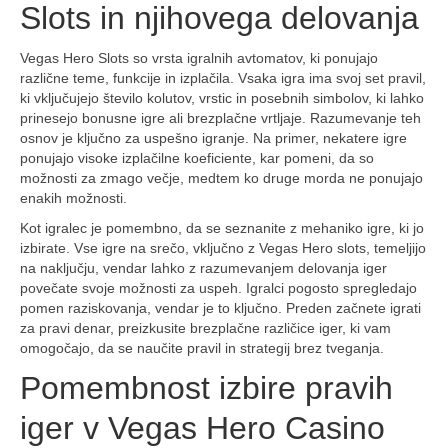
Slots in njihovega delovanja
Vegas Hero Slots so vrsta igralnih avtomatov, ki ponujajo
različne teme, funkcije in izplačila. Vsaka igra ima svoj set pravil,
ki vključujejo število kolutov, vrstic in posebnih simbolov, ki lahko
prinesejo bonusne igre ali brezplačne vrtljaje. Razumevanje teh
osnov je ključno za uspešno igranje. Na primer, nekatere igre
ponujajo visoke izplačilne koeficiente, kar pomeni, da so
možnosti za zmago večje, medtem ko druge morda ne ponujajo
enakih možnosti.
Kot igralec je pomembno, da se seznanite z mehaniko igre, ki jo
izbirate. Vse igre na srečo, vključno z Vegas Hero slots, temeljijo
na naključju, vendar lahko z razumevanjem delovanja iger
povečate svoje možnosti za uspeh. Igralci pogosto spregledajo
pomen raziskovanja, vendar je to ključno. Preden začnete igrati
za pravi denar, preizkusite brezplačne različice iger, ki vam
omogočajo, da se naučite pravil in strategij brez tveganja.
Pomembnost izbire pravih
iger v Vegas Hero Casino