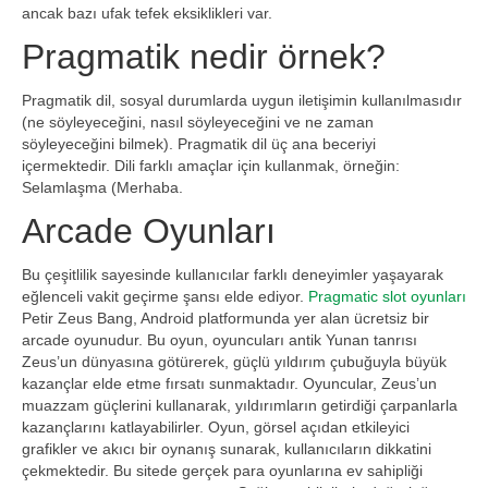
ancak bazı ufak tefek eksiklikleri var.
Pragmatik nedir örnek?
Pragmatik dil, sosyal durumlarda uygun iletişimin kullanılmasıdır
(ne söyleyeceğini, nasıl söyleyeceğini ve ne zaman
söyleyeceğini bilmek). Pragmatik dil üç ana beceriyi
içermektedir. Dili farklı amaçlar için kullanmak, örneğin:
Selamlaşma (Merhaba.
Arcade Oyunları
Bu çeşitlilik sayesinde kullanıcılar farklı deneyimler yaşayarak
eğlenceli vakit geçirme şansı elde ediyor.
Pragmatic slot oyunları
Petir Zeus Bang, Android platformunda yer alan ücretsiz bir
arcade oyunudur. Bu oyun, oyuncuları antik Yunan tanrısı
Zeus’un dünyasına götürerek, güçlü yıldırım çubuğuyla büyük
kazançlar elde etme fırsatı sunmaktadır. Oyuncular, Zeus’un
muazzam güçlerini kullanarak, yıldırımların getirdiği çarpanlarla
kazançlarını katlayabilirler. Oyun, görsel açıdan etkileyici
grafikler ve akıcı bir oynanış sunarak, kullanıcıların dikkatini
çekmektedir. Bu sitede gerçek para oyunlarına ev sahipliği