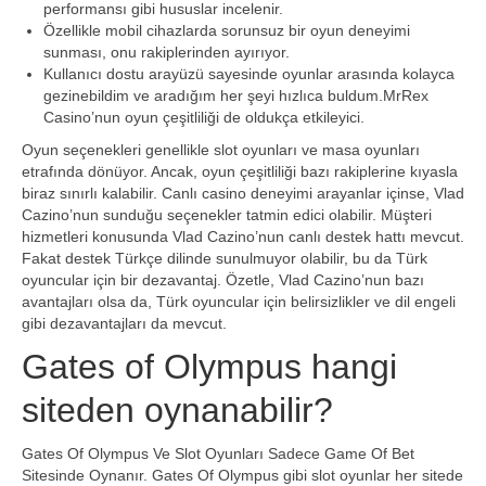
performansı gibi hususlar incelenir.
Özellikle mobil cihazlarda sorunsuz bir oyun deneyimi
sunması, onu rakiplerinden ayırıyor.
Kullanıcı dostu arayüzü sayesinde oyunlar arasında kolayca
gezinebildim ve aradığım her şeyi hızlıca buldum.MrRex
Casino’nun oyun çeşitliliği de oldukça etkileyici.
Oyun seçenekleri genellikle slot oyunları ve masa oyunları
etrafında dönüyor. Ancak, oyun çeşitliliği bazı rakiplerine kıyasla
biraz sınırlı kalabilir. Canlı casino deneyimi arayanlar içinse, Vlad
Cazino’nun sunduğu seçenekler tatmin edici olabilir. Müşteri
hizmetleri konusunda Vlad Cazino’nun canlı destek hattı mevcut.
Fakat destek Türkçe dilinde sunulmuyor olabilir, bu da Türk
oyuncular için bir dezavantaj. Özetle, Vlad Cazino’nun bazı
avantajları olsa da, Türk oyuncular için belirsizlikler ve dil engeli
gibi dezavantajları da mevcut.
Gates of Olympus hangi
siteden oynanabilir?
Gates Of Olympus Ve Slot Oyunları Sadece Game Of Bet
Sitesinde Oynanır. Gates Of Olympus gibi slot oyunlar her sitede