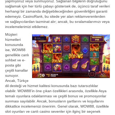
yapmıyoruz veya sunmuyoruz. Sağlanan bilgilerin doğruluğunu
sağlamak için her türlü çabayı göstersek de, üçüncü taraf verileri
herhangi bir zamanda değişebileceğinden güvenilirliğini garanti
edemeyiz. CasinoRank, bu sitede yer alan reklamverenlerden
ve sağlayıcılardan tazminat alır; ancak, bu sıralamalarımızı veya
incelemelerimizi etkilemez.
Müşteri
hizmetleri
konusunda
ise, WOW88
genellikle canlı
sohbet ve e-
posta gibi
çeşitli kanallar
sunuyor.
Ancak, Türkçe
dil desteği ve hizmet kalitesi konusunda bazı tutarsızlıklar
olabilir. WOW88’in öne çıkan özellikleri arasında, özellikle Asya
temalı oyunlara odaklanması ve çeşitli bonus ve promosyonlar
sunması sayılabilir. Ancak, bonusların şartlarını ve koşullarını
dikkatlice incelemenizi öneririm. Genel olarak, WOW88, özellikle
slot oyunları ve canlı casino sevenler için ilginç bir seçenek