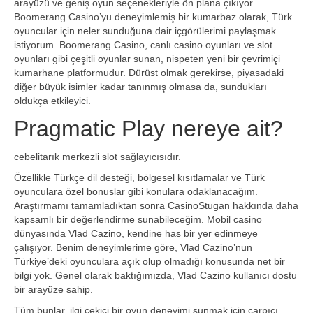
arayüzü ve geniş oyun seçenekleriyle ön plana çıkıyor.
Boomerang Casino’yu deneyimlemiş bir kumarbaz olarak, Türk
oyuncular için neler sunduğuna dair içgörülerimi paylaşmak
istiyorum. Boomerang Casino, canlı casino oyunları ve slot
oyunları gibi çeşitli oyunlar sunan, nispeten yeni bir çevrimiçi
kumarhane platformudur. Dürüst olmak gerekirse, piyasadaki
diğer büyük isimler kadar tanınmış olmasa da, sundukları
oldukça etkileyici.
Pragmatic Play nereye ait?
cebelitarık merkezli slot sağlayıcısıdır.
Özellikle Türkçe dil desteği, bölgesel kısıtlamalar ve Türk
oyunculara özel bonuslar gibi konulara odaklanacağım.
Araştırmamı tamamladıktan sonra CasinoStugan hakkında daha
kapsamlı bir değerlendirme sunabileceğim. Mobil casino
dünyasında Vlad Cazino, kendine has bir yer edinmeye
çalışıyor. Benim deneyimlerime göre, Vlad Cazino’nun
Türkiye’deki oyunculara açık olup olmadığı konusunda net bir
bilgi yok. Genel olarak baktığımızda, Vlad Cazino kullanıcı dostu
bir arayüze sahip.
Tüm bunlar, ilgi çekici bir oyun deneyimi sunmak için çarpıcı