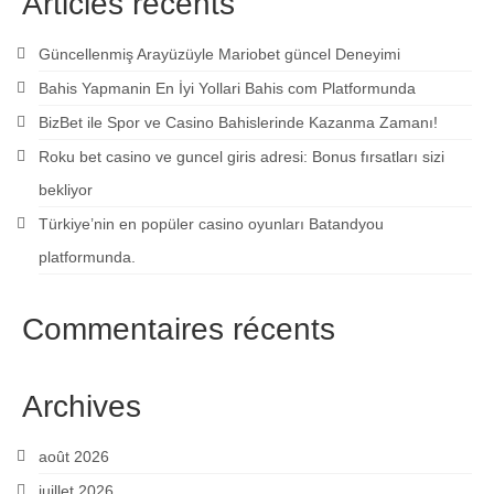
Articles récents
Güncellenmiş Arayüzüyle Mariobet güncel Deneyimi
Bahis Yapmanin En İyi Yollari Bahis com Platformunda
BizBet ile Spor ve Casino Bahislerinde Kazanma Zamanı!
Roku bet casino ve guncel giris adresi: Bonus fırsatları sizi
bekliyor
Türkiye’nin en popüler casino oyunları Batandyou
platformunda.
Commentaires récents
Archives
août 2026
juillet 2026