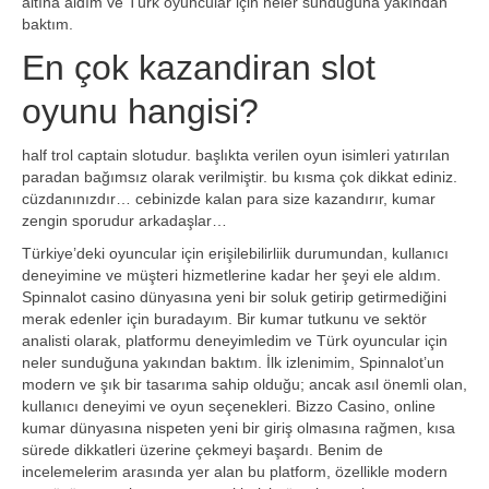
altına aldım ve Türk oyuncular için neler sunduğuna yakından
baktım.
En çok kazandiran slot
oyunu hangisi?
half trol captain slotudur. başlıkta verilen oyun isimleri yatırılan
paradan bağımsız olarak verilmiştir. bu kısma çok dikkat ediniz.
cüzdanınızdır… cebinizde kalan para size kazandırır, kumar
zengin sporudur arkadaşlar…
Türkiye’deki oyuncular için erişilebilirliik durumundan, kullanıcı
deneyimine ve müşteri hizmetlerine kadar her şeyi ele aldım.
Spinnalot casino dünyasına yeni bir soluk getirip getirmediğini
merak edenler için buradayım. Bir kumar tutkunu ve sektör
analisti olarak, platformu deneyimledim ve Türk oyuncular için
neler sunduğuna yakından baktım. İlk izlenimim, Spinnalot’un
modern ve şık bir tasarıma sahip olduğu; ancak asıl önemli olan,
kullanıcı deneyimi ve oyun seçenekleri. Bizzo Casino, online
kumar dünyasına nispeten yeni bir giriş olmasına rağmen, kısa
sürede dikkatleri üzerine çekmeyi başardı. Benim de
incelemelerim arasında yer alan bu platform, özellikle modern