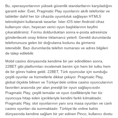
Bu, operasyonlarının yüksek güvenlik standartlarını karşıladığını
garanti eder. Evet, Pragmatic Play oyunlarını akıllı telefonlar ve
tabletler dahil her tür cihazda uyumluluk sağlayan HTML5
teknolojisini kullanarak tasarlar. İster iOS ister Android cihaz
kullanıyor olun, heyecan verici oyun başlıklarının keyfini
çıkarabilirsiniz. Formu doldurduktan sonra e-posta adresinize
gönderilecek onay linkine tıklamanız yeterli. Gerekli durumlarda
telefonunuza gelen bir doğrulama kodunu da girmeniz
istenebilir. Bazı durumlarda telefon numarası ve adres bilgileri
de talep edilebilir.
Mobil casino dünyasında kendime bir yer edindikten sonra,
22BET gibi platformları incelemek benim için hem bir tutku hem
de bir görev haline geldi. 22BET, Türk oyuncular için sunduğu
çeşitli oyunlar ve hizmetlerle dikkat çekiyor. Pragmatic Play,
global ölçekte bilinen ve Türkiye’deki online casino oyuncularının
favorileri arasında yer alan prestijli bir oyun sağlayıcısıdır.
Pragmatic Play, çeşitli temalar ve oyun özellikleriyle her tür
oyuncuya hitap eden içerikleriyle kendini farklı kılmaktadır.
Pragmatic Play, slot oyunlarının yanı sıra masa oyunları ve canlı
casino oyunları da sunmaktadır. Türkiye’de online bahis
dünyasında kendine sağlam bir yer edinen Pinсo, kullanıcı dostu