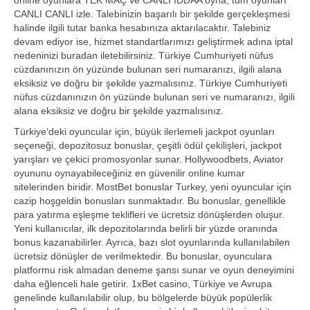
online oyunlara TEK MAÇ ve CANLI İDDAA oyna, tüm oyunları
CANLI CANLI izle. Talebinizin başarılı bir şekilde gerçekleşmesi
halinde ilgili tutar banka hesabınıza aktarılacaktır. Talebiniz
devam ediyor ise, hizmet standartlarımızı geliştirmek adına iptal
nedeninizi buradan iletebilirsiniz. Türkiye Cumhuriyeti nüfus
cüzdanınızın ön yüzünde bulunan seri numaranızı, ilgili alana
eksiksiz ve doğru bir şekilde yazmalısınız. Türkiye Cumhuriyeti
nüfus cüzdanınızın ön yüzünde bulunan seri ve numaranızı, ilgili
alana eksiksiz ve doğru bir şekilde yazmalısınız.
Türkiye’deki oyuncular için, büyük ilerlemeli jackpot oyunları
seçeneği, depozitosuz bonuslar, çeşitli ödül çekilişleri, jackpot
yarışları ve çekici promosyonlar sunar. Hollywoodbets, Aviator
oyununu oynayabileceğiniz en güvenilir online kumar
sitelerinden biridir. MostBet bonuslar Turkey, yeni oyuncular için
cazip hoşgeldin bonusları sunmaktadır. Bu bonuslar, genellikle
para yatırma eşleşme teklifleri ve ücretsiz dönüşlerden oluşur.
Yeni kullanıcılar, ilk depozitolarında belirli bir yüzde oranında
bonus kazanabilirler. Ayrıca, bazı slot oyunlarında kullanılabilen
ücretsiz dönüşler de verilmektedir. Bu bonuslar, oyunculara
platformu risk almadan deneme şansı sunar ve oyun deneyimini
daha eğlenceli hale getirir. 1xBet casino, Türkiye ve Avrupa
genelinde kullanılabilir olup, bu bölgelerde büyük popülerlik