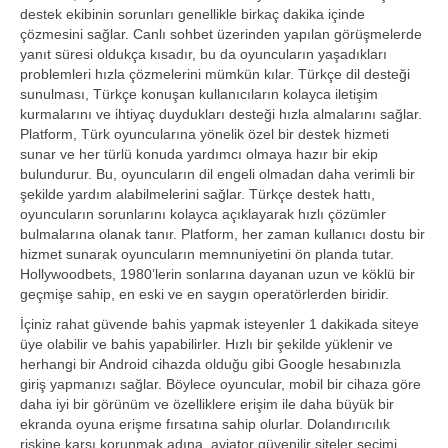
destek ekibinin sorunları genellikle birkaç dakika içinde
çözmesini sağlar. Canlı sohbet üzerinden yapılan görüşmelerde
yanıt süresi oldukça kısadır, bu da oyuncuların yaşadıkları
problemleri hızla çözmelerini mümkün kılar. Türkçe dil desteği
sunulması, Türkçe konuşan kullanıcıların kolayca iletişim
kurmalarını ve ihtiyaç duydukları desteği hızla almalarını sağlar.
Platform, Türk oyuncularına yönelik özel bir destek hizmeti
sunar ve her türlü konuda yardımcı olmaya hazır bir ekip
bulundurur. Bu, oyuncuların dil engeli olmadan daha verimli bir
şekilde yardım alabilmelerini sağlar. Türkçe destek hattı,
oyuncuların sorunlarını kolayca açıklayarak hızlı çözümler
bulmalarına olanak tanır. Platform, her zaman kullanıcı dostu bir
hizmet sunarak oyuncuların memnuniyetini ön planda tutar.
Hollywoodbets, 1980’lerin sonlarına dayanan uzun ve köklü bir
geçmişe sahip, en eski ve en saygın operatörlerden biridir.
İçiniz rahat güvende bahis yapmak isteyenler 1 dakikada siteye
üye olabilir ve bahis yapabilirler. Hızlı bir şekilde yüklenir ve
herhangi bir Android cihazda olduğu gibi Google hesabınızla
giriş yapmanızı sağlar. Böylece oyuncular, mobil bir cihaza göre
daha iyi bir görünüm ve özelliklere erişim ile daha büyük bir
ekranda oyuna erişme fırsatına sahip olurlar. Dolandırıcılık
riskine karşı korunmak adına, aviator güvenilir siteler seçimi