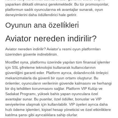
yaparken dikkatli olmanız gerekmektedir. Bu tür promosyonlar,
platformun sadık oyuncularına ek avantajlar sunarak, oyun
deneyimlerini daha ödüllendirici hale getirir.
Oyunun ana özelli̇kleri̇
Aviator nereden indirilir?
Aviator nereden indirilir? Aviator'u resmi oyun platformları
üzerinden güvenle indirebilirsin.
MostBet oyna, platformu üzerinde yapılan tüm finansal işlemler
için SSL şifreleme teknolojisi kullanarak kullanıcılarının
güvenliğini garanti eder. Platform ayrıca, dolandırıcılık önleyici
mekanizmalarla da güvenli bir oyun ortamı oluşturur. Bu
önlemler, oyuncuların verilerinin güvende kalmasını ve herhangi
bir dış tehditten korunmasını sağlar. Platform VIP Kulüp ve
Sadakat Programı, yüksek bahis yapan oyunculara özel
avantajlar sunar. Bu puanlar, özel ödüller, bonuslar ve VIP
seviyelerine ulaşmak için kullanılabilir. VIP üyeleri ayrıca daha
hızlı ödeme işlemleri, kişisel hesap yöneticisi ve özel etkinliklere
katılma şansı gibi ayrıcalıklara sahip olurlar.