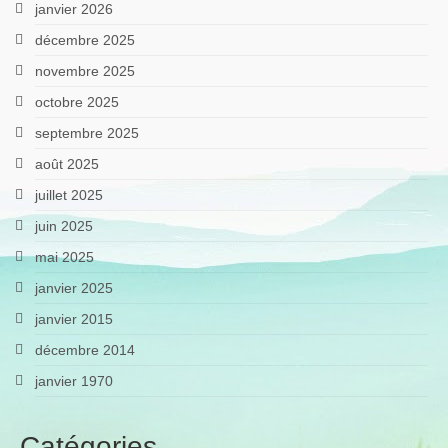
janvier 2026
décembre 2025
novembre 2025
octobre 2025
septembre 2025
août 2025
juillet 2025
juin 2025
mai 2025
janvier 2025
janvier 2015
décembre 2014
janvier 1970
Catégories