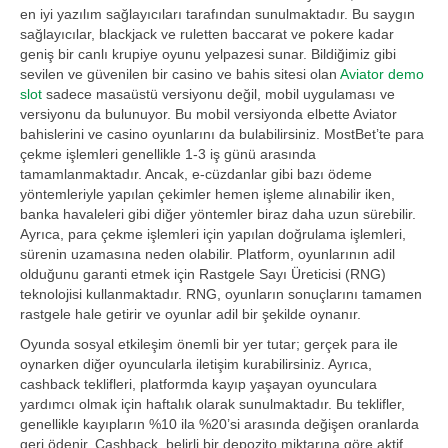
en iyi yazılım sağlayıcıları tarafından sunulmaktadır. Bu saygın
sağlayıcılar, blackjack ve ruletten baccarat ve pokere kadar
geniş bir canlı krupiye oyunu yelpazesi sunar. Bildiğimiz gibi
sevilen ve güvenilen bir casino ve bahis sitesi olan
Aviator demo
slot
sadece masaüstü versiyonu değil, mobil uygulaması ve
versiyonu da bulunuyor. Bu mobil versiyonda elbette Aviator
bahislerini ve casino oyunlarını da bulabilirsiniz. MostBet’te para
çekme işlemleri genellikle 1-3 iş günü arasında
tamamlanmaktadır. Ancak, e-cüzdanlar gibi bazı ödeme
yöntemleriyle yapılan çekimler hemen işleme alınabilir iken,
banka havaleleri gibi diğer yöntemler biraz daha uzun sürebilir.
Ayrıca, para çekme işlemleri için yapılan doğrulama işlemleri,
sürenin uzamasına neden olabilir. Platform, oyunlarının adil
olduğunu garanti etmek için Rastgele Sayı Üreticisi (RNG)
teknolojisi kullanmaktadır. RNG, oyunların sonuçlarını tamamen
rastgele hale getirir ve oyunlar adil bir şekilde oynanır.
Oyunda sosyal etkileşim önemli bir yer tutar; gerçek para ile
oynarken diğer oyuncularla iletişim kurabilirsiniz. Ayrıca,
cashback teklifleri, platformda kayıp yaşayan oyunculara
yardımcı olmak için haftalık olarak sunulmaktadır. Bu teklifler,
genellikle kayıpların %10 ila %20’si arasında değişen oranlarda
geri ödenir. Cashback, belirli bir depozito miktarına göre aktif