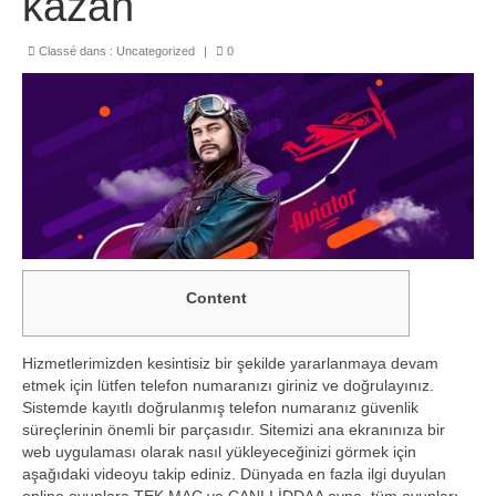
kazan
Couverture géographique
Classé dans :
Uncategorized
|
0
Notre démarche
Autres services
Photos Vidéos
Actualités
Contactez Nous
Content
Hizmetlerimizden kesintisiz bir şekilde yararlanmaya devam
etmek için lütfen telefon numaranızı giriniz ve doğrulayınız.
Sistemde kayıtlı doğrulanmış telefon numaranız güvenlik
süreçlerinin önemli bir parçasıdır. Sitemizi ana ekranınıza bir
web uygulaması olarak nasıl yükleyeceğinizi görmek için
aşağıdaki videoyu takip ediniz. Dünyada en fazla ilgi duyulan