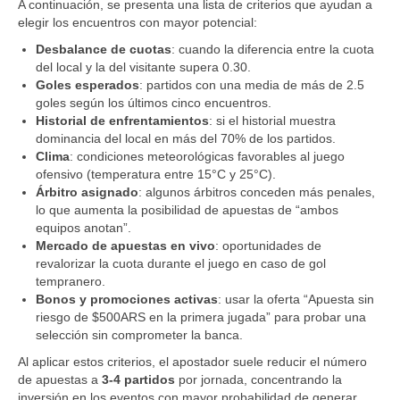
A continuación, se presenta una lista de criterios que ayudan a
elegir los encuentros con mayor potencial:
Desbalance de cuotas
: cuando la diferencia entre la cuota
del local y la del visitante supera 0.30.
Goles esperados
: partidos con una media de más de 2.5
goles según los últimos cinco encuentros.
Historial de enfrentamientos
: si el historial muestra
dominancia del local en más del 70% de los partidos.
Clima
: condiciones meteorológicas favorables al juego
ofensivo (temperatura entre 15°C y 25°C).
Árbitro asignado
: algunos árbitros conceden más penales,
lo que aumenta la posibilidad de apuestas de “ambos
equipos anotan”.
Mercado de apuestas en vivo
: oportunidades de
revalorizar la cuota durante el juego en caso de gol
tempranero.
Bonos y promociones activas
: usar la oferta “Apuesta sin
riesgo de $500ARS en la primera jugada” para probar una
selección sin comprometer la banca.
Al aplicar estos criterios, el apostador suele reducir el número
de apuestas a
3‑4 partidos
por jornada, concentrando la
inversión en los eventos con mayor probabilidad de generar