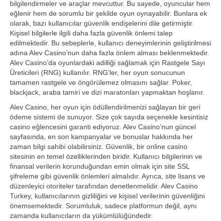
bilgilendirmeler ve araçlar mevcuttur. Bu sayede, oyuncular hem
eğlenir hem de sorumlu bir şekilde oyun oynayabilir. Bunlara ek
olarak, bazı kullanıcılar güvenlik endişelerini dile getirmiştir.
Kişisel bilgilerle ilgili daha fazla güvenlik önlemi talep
edilmektedir. Bu sebeplerle, kullanıcı deneyimlerinin geliştirilmesi
adına Alev Casino’nun daha fazla önlem alması beklenmektedir.
Alev Casino’da oyunlardaki adilliği sağlamak için Rastgele Sayı
Üreticileri (RNG) kullanılır. RNG’ler, her oyun sonucunun
tamamen rastgele ve öngörülemez olmasını sağlar. Poker,
blackjack, araba tamiri ve dizi maratonları yapmaktan hoşlanır.
Alev Casino, her oyun için ödüllendirilmenizi sağlayan bir geri
ödeme sistemi de sunuyor. Size çok sayıda seçenekle kesintisiz
casino eğlencesini garanti ediyoruz. Alev Casino’nun güncel
sayfasında, en son kampanyalar ve bonuslar hakkında her
zaman bilgi sahibi olabilirsiniz. Güvenlik, bir online casino
sitesinin en temel özelliklerinden biridir. Kullanıcı bilgilerinin ve
finansal verilerin korunduğundan emin olmak için site SSL
şifreleme gibi güvenlik önlemleri almalıdır. Ayrıca, site lisans ve
düzenleyici otoriteler tarafından denetlenmelidir. Alev Casino
Turkey, kullanıcılarının gizliliğini ve kişisel verilerinin güvenliğini
önemsemektedir. Sorumluluk, sadece platformun değil, aynı
zamanda kullanıcıların da yükümlülüğündedir.