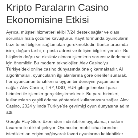
Kripto Paraların Casino
Ekonomisine Etkisi
Ayrıca, müşteri hizmetleri ekibi 7/24 destek sağlar ve olası
sorunları hızla çözüme kavuşturur. Kayıt formunda oyuncuların
bazı temel bilgileri sağlamaları gerekmektedir. Bunlar arasında
isim, doğum tarihi, e-posta adresi ve iletişim bilgileri yer alır. Bu
bilgilerin doğru ve eksiksiz olması işlemlerin sorunsuz ilerlemesi
için önemlidir. Bu modern teknolojiler, Alev Casino’yu
Türkiye’deki online casino dünyasında öne çıkarmaktadır. AI
algoritmaları, oyuncuların ilgi alanlarına göre öneriler sunarak,
her oyuncunun tercihlerine uygun bir deneyim yaşamasını
sağlar. Alev Casino, TRY, USD, EUR gibi geleneksel para
birimleri ile işlemler gerçekleştirmektedir. Bu para birimleri,
kullanıcıların çeşitli ödeme yöntemleri kullanmasını sağlar. Alev
Casino, 2024 yılında Türkiye’de çevrimiçi oyun dünyasına adım
attı.
Google Play Store üzerinden indirilebilen uygulama, modern
tasarımı ile dikkat çekiyor. Oyuncular, mobil cihazlarından
istedikleri an erişim sağlayarak favori oyunlarına katılabilirler.