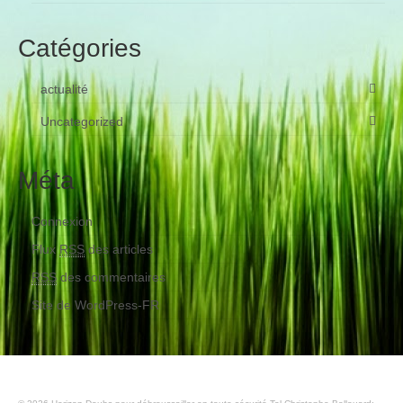
Catégories
actualité
Uncategorized
Méta
Connexion
Flux
RSS
des articles
RSS
des commentaires
Site de WordPress-FR