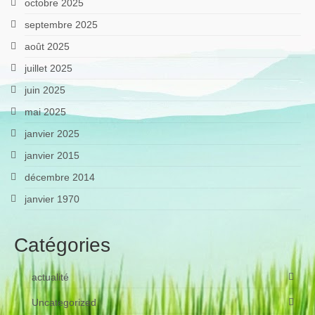
octobre 2025
septembre 2025
août 2025
juillet 2025
juin 2025
mai 2025
janvier 2025
janvier 2015
décembre 2014
janvier 1970
Catégories
actualité
Uncategorized