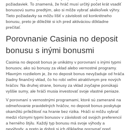
požiadaviek. To znamená, že hráč musí určitý počet krát vsadiť
bonusovú sumu predtým, ako si môže vybrať akékoľvek výhry.
Tieto požiadavky sa môžu líšiť v závislosti od konkrétneho
bonusu, preto je dôležité si ich pred aktiváciou dôkladne
prečítať.
Porovnanie Casinia no deposit
bonusu s inými bonusmi
Casinia no deposit bonus je unikátny v porovnaní s inými typmi
bonusov, ako sú bonusy za vklad alebo vernostné programy.
Hlavným rozdielom je, že no deposit bonus nevyžaduje od hráča
žiadny finančný vklad, čo ho robí veľmi atraktívnym pre nových
hráčov. Na druhej strane, bonusy za vklad zvyčajne ponúkajú
vyššie sumy, ale hráči musia investovať svoje vlastné peniaze.
V porovnaní s vernostnými programami, ktoré sú zamerané na
odmeňovanie pravidelných hráčov, no deposit bonus poskytuje
okamžitú príležitosť na hranie bez rizika. Hráči si môžu vybrať
medzi rôznymi typmi bonusov v závislosti od svojich preferencií
a herného štýlu. Každý typ bonusu má svoje výhody a
nevýhody, a preto je dobré si ich dôkladne porovnať pred