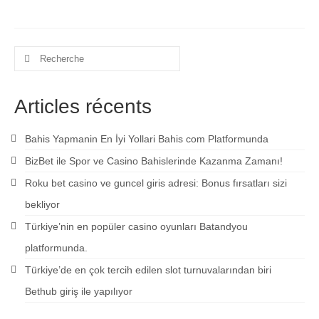
Articles récents
Bahis Yapmanin En İyi Yollari Bahis com Platformunda
BizBet ile Spor ve Casino Bahislerinde Kazanma Zamanı!
Roku bet casino ve guncel giris adresi: Bonus fırsatları sizi
bekliyor
Türkiye’nin en popüler casino oyunları Batandyou
platformunda.
Türkiye’de en çok tercih edilen slot turnuvalarından biri
Bethub giriş ile yapılıyor