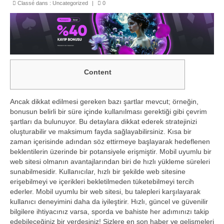
Classé dans :
Couverture géographique
Uncategorized
|
0
Notre démarche
Autres services
Photos Vidéos
Content
Actualités
Ancak dikkat edilmesi gereken bazı şartlar mevcut; örneğin,
Contactez Nous
bonusun belirli bir süre içinde kullanılması gerektiği gibi çevrim
şartları da bulunuyor. Bu detaylara dikkat ederek stratejinizi
oluşturabilir ve maksimum fayda sağlayabilirsiniz. Kısa bir
zaman içerisinde adından söz ettirmeye başlayarak hedeflenen
beklentilerin üzerinde bir potansiyele erişmiştir. Mobil uyumlu bir
web sitesi olmanın avantajlarından biri de hızlı yükleme süreleri
sunabilmesidir. Kullanıcılar, hızlı bir şekilde web sitesine
erişebilmeyi ve içerikleri bekletilmeden tüketebilmeyi tercih
ederler. Mobil uyumlu bir web sitesi, bu talepleri karşılayarak
kullanıcı deneyimini daha da iyileştirir. Hızlı, güncel ve güvenilir
bilgilere ihtiyacınız varsa, sporda ve bahiste her adımınızı takip
edebileceğiniz bir yerdesiniz! Sizlere en son haber ve gelişmeleri