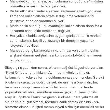
Mario-bet kumarhanesi, oyuncularına sunduğu 7/24 müşteri
hizmetleri ile sektörde fark yaratıyor.
Bu tür etkinlikler, sadece kazanç sağlamakla kalmıyor, aynı
zamanda kullanıcıların stratejik düşünme yeteneklerini
geliştirmelerine de yardımcı oluyor.
Mario bet’in sunduğu bu avantajlar, kullanıcıların daha fazla
kazanma şansı elde etmelerini sağlıyor.
Her yüksek bahis seviyesine uygun, geniş bir bahis marketi
sunan sitemiz, keyifli ve kazançlı bir deneyim yaşamak
isteyenleri bekliyor.
Mariobet, genç kullanıcıların korunması ve sorumlu bahis
alışkanlıklarının geliştirilmesi konusunda büyük önem veren
bir platformdur.
Siteye giriş yaptıktan sonra, ekranın sağ üst köşesinde yer alan
“Kayıt Ol” butonuna tıklanır. Adım adım yönlendirmeler,
kullanıcıların kolayca formu doldurmasına yardımcı olur. Gerekli
bilgilerin eksiksiz ve doğru bir şekilde girilmesi önemlidir; bu,
hem hesap doğrulama sürecini hızlandırır hem de ileride
yaşanabilecek olası sorunların önüne geçer. Kullanıcı dostu
arayüz, İngiltere lisanslı ve güvenilir olması, para yatırma alt
sınırlarının düşük olması, tecrübeli canlı destek ekibinin 7/24
hizmette olması. Müşteri memnuniyeti bizim için önemlidir ve bu