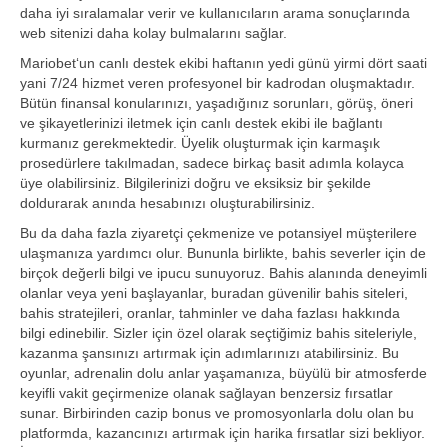
daha iyi sıralamalar verir ve kullanıcıların arama sonuçlarında
web sitenizi daha kolay bulmalarını sağlar.
Mariobet‘un canlı destek ekibi haftanın yedi günü yirmi dört saati
yani 7/24 hizmet veren profesyonel bir kadrodan oluşmaktadır.
Bütün finansal konularınızı, yaşadığınız sorunları, görüş, öneri
ve şikayetlerinizi iletmek için canlı destek ekibi ile bağlantı
kurmanız gerekmektedir. Üyelik oluşturmak için karmaşık
prosedürlere takılmadan, sadece birkaç basit adımla kolayca
üye olabilirsiniz. Bilgilerinizi doğru ve eksiksiz bir şekilde
doldurarak anında hesabınızı oluşturabilirsiniz.
Bu da daha fazla ziyaretçi çekmenize ve potansiyel müşterilere
ulaşmanıza yardımcı olur. Bununla birlikte, bahis severler için de
birçok değerli bilgi ve ipucu sunuyoruz. Bahis alanında deneyimli
olanlar veya yeni başlayanlar, buradan güvenilir bahis siteleri,
bahis stratejileri, oranlar, tahminler ve daha fazlası hakkında
bilgi edinebilir. Sizler için özel olarak seçtiğimiz bahis siteleriyle,
kazanma şansınızı artırmak için adımlarınızı atabilirsiniz. Bu
oyunlar, adrenalin dolu anlar yaşamanıza, büyülü bir atmosferde
keyifli vakit geçirmenize olanak sağlayan benzersiz fırsatlar
sunar. Birbirinden cazip bonus ve promosyonlarla dolu olan bu
platformda, kazancınızı artırmak için harika fırsatlar sizi bekliyor.