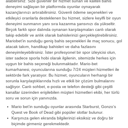
alabilirsiniz. Size güvenilir bir hizmet sunan ve kaliteli bahis
deneyimi sağlayan bir platformda oyunlar oynayarak
kazançlarınızı artırabilirsiniz. Güvenli ödeme seçenekleri ve
etkileyici oranlarla desteklenen bu hizmet, sizlere keyifli bir oyun
deneyimi sunmanın yanı sıra kazanma şansınızı da yükseltir.
Birçok farklı spor dalında oynanan karşılaşmaları canlı olarak
takip edebilir ve anlık olarak bahislerinizi gerçekleştirebilirsiniz.
Mariobet’in sunduğu geniş bahis seçenekleri ile maç sonucu, gol
atacak takım, handikap bahisleri ve daha fazlasını
deneyimleyebilirsiniz. İster profesyonel bir spor izleyicisi olun,
ister sadece sporla hobi olarak ilgilenin, sitemizde herkes için
uygun bir bahis seçeneği bulunmaktadır. Mario-bet
kumarhanesi, oyuncularına sunduğu 7/24 müşteri hizmetleri ile
sektörde fark yaratıyor. Bu hizmet, oyuncuların herhangi bir
sorunla karşılaştıklarında hızlı ve etkili bir çözüm bulmalarını
sağlıyor. Canlı sohbet, e-posta ve telefon desteği gibi çeşitli
kanallar üzerinden erişilebilen müşteri hizmetleri ekibi, her türlü
soru ve sorun için yanınızda.
Mario bet’in sunduğu oyunlar arasında Starburst, Gonzo’s
Quest ve Book of Dead gibi popüler slotlar bulunur.
Karşınıza gelen ekranda bilgilerinizi eksiksiz ve doğru bir
biçimde girmeniz gerekmektedir.