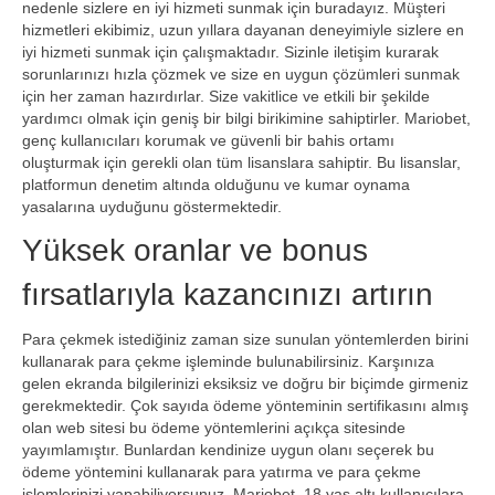
nedenle sizlere en iyi hizmeti sunmak için buradayız. Müşteri
hizmetleri ekibimiz, uzun yıllara dayanan deneyimiyle sizlere en
iyi hizmeti sunmak için çalışmaktadır. Sizinle iletişim kurarak
sorunlarınızı hızla çözmek ve size en uygun çözümleri sunmak
için her zaman hazırdırlar. Size vakitlice ve etkili bir şekilde
yardımcı olmak için geniş bir bilgi birikimine sahiptirler. Mariobet,
genç kullanıcıları korumak ve güvenli bir bahis ortamı
oluşturmak için gerekli olan tüm lisanslara sahiptir. Bu lisanslar,
platformun denetim altında olduğunu ve kumar oynama
yasalarına uyduğunu göstermektedir.
Yüksek oranlar ve bonus
fırsatlarıyla kazancınızı artırın
Para çekmek istediğiniz zaman size sunulan yöntemlerden birini
kullanarak para çekme işleminde bulunabilirsiniz. Karşınıza
gelen ekranda bilgilerinizi eksiksiz ve doğru bir biçimde girmeniz
gerekmektedir. Çok sayıda ödeme yönteminin sertifikasını almış
olan web sitesi bu ödeme yöntemlerini açıkça sitesinde
yayımlamıştır. Bunlardan kendinize uygun olanı seçerek bu
ödeme yöntemini kullanarak para yatırma ve para çekme
işlemlerinizi yapabiliyorsunuz. Mariobet, 18 yaş altı kullanıcılara