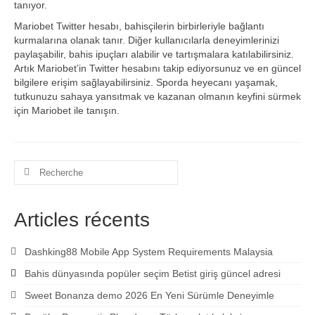
tanıyor.
Mariobet Twitter hesabı, bahisçilerin birbirleriyle bağlantı
kurmalarına olanak tanır. Diğer kullanıcılarla deneyimlerinizi
paylaşabilir, bahis ipuçları alabilir ve tartışmalara katılabilirsiniz.
Artık Mariobet’in Twitter hesabını takip ediyorsunuz ve en güncel
bilgilere erişim sağlayabilirsiniz. Sporda heyecanı yaşamak,
tutkunuzu sahaya yansıtmak ve kazanan olmanın keyfini sürmek
için Mariobet ile tanışın.
Articles récents
Dashking88 Mobile App System Requirements Malaysia
Bahis dünyasında popüler seçim Betist giriş güncel adresi
Sweet Bonanza demo 2026 En Yeni Sürümle Deneyimle