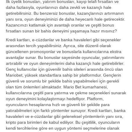
İlk üyelik bonusları, yatırım bonusları, kayıp telafi fırsatları ve
daha fazlasıyla, oyunlarınızı daha zevkli ve kazançlı hale
getirebilirsiniz. Bu benzersiz bonuslar, kazançlarınızı artırmanın
yanı sıra, oyun deneyiminizi de daha heyecanlı hale getirecektir.
Kazancınızı katlamak için avantajlı oranlar ve çeşitli bonus
fırsatları sunan bir bahis deneyimi yaşamaya hazır mısınız?
Kredi kartları, e-cüzdanlar ve banka havaleleri gibi seçenekler
arasından tercih yapabilirsiniz. Ayrıca, site düzenli olarak
güncellenen promosyonlar ve bonuslarla kullanıcılarına ekstra
avantajlar sunar. Bu bonuslar sayesinde oyuncular, yatırımlarını
artırabilir ve oyun deneyimlerini daha kazançlı hale getirebilirler.
Genç kullanıcılar için güvenilir bahis siteleri arasında öncü olan
Mariobet, yüksek standartlara sahip bir platformdur. Gençlerin
güvenli ve sorumlu bir şekilde bahis yapabilmeleri için gerekli
olan tüm önlemleri almaktadır. Mario Bet kumarhanesi,
kullanıcılarına çeşitli para yatırma ve çekme seçenekleri sunarak
oyun deneyimini kolaylaştırmayı hedefliyor. Platform,
oyuncuların hesaplarına hızlı ve güvenli bir şekilde para
yatırabilmeleri için farklı yöntemler sunuyor. Kredi kartları, banka
havaleleri ve e-cüzdanlar gibi geleneksel yöntemlerin yanı sıra,
kripto para birimleri de kabul ediliyor. Bu çeşitlilik, oyuncuların
kendi tercihlerine göre en uygun yöntemi seçmelerine olanak