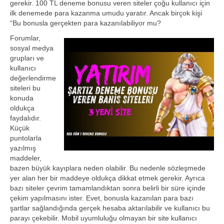
gerekir. 100 TL deneme bonusu veren siteler çoğu kullanıcı için
ilk denemede para kazanma umudu yaratır. Ancak birçok kişi
“Bu bonusla gerçekten para kazanılabiliyor mu?
Forumlar,
sosyal medya
grupları ve
kullanıcı
değerlendirme
siteleri bu
konuda
oldukça
faydalıdır.
Küçük
puntolarla
yazılmış
maddeler,
bazen büyük kayıplara neden olabilir. Bu nedenle sözleşmede
yer alan her bir maddeye oldukça dikkat etmek gerekir. Ayrıca
bazı siteler çevrim tamamlandıktan sonra belirli bir süre içinde
çekim yapılmasını ister. Evet, bonusla kazanılan para bazı
şartlar sağlandığında gerçek hesaba aktarılabilir ve kullanıcı bu
parayı çekebilir. Mobil uyumluluğu olmayan bir site kullanıcı