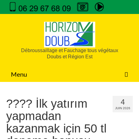
Débroussaillage et Fauchage tous végétaux
Doubs et Région Est
Menu
Accueil
???? İlk yatırım
4
Forte Pente
JUIN 2026
yapmadan
Sécurité
kazanmak için 50 tl
Espaces Naturels