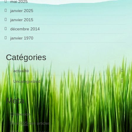
mai 2025
janvier 2025
janvier 2015
décembre 2014
janvier 1970
Catégories
actualité
Uncategorized
Méta
Connexion
Flux
RSS
des articles