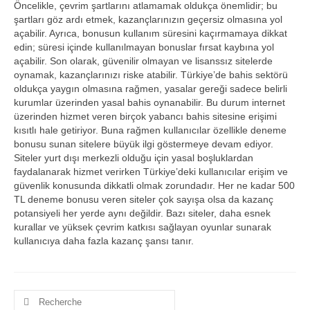
Öncelikle, çevrim şartlarını atlamamak oldukça önemlidir; bu
şartları göz ardı etmek, kazançlarınızın geçersiz olmasına yol
açabilir. Ayrıca, bonusun kullanım süresini kaçırmamaya dikkat
edin; süresi içinde kullanılmayan bonuslar fırsat kaybına yol
açabilir. Son olarak, güvenilir olmayan ve lisanssız sitelerde
oynamak, kazançlarınızı riske atabilir. Türkiye’de bahis sektörü
oldukça yaygın olmasına rağmen, yasalar gereği sadece belirli
kurumlar üzerinden yasal bahis oynanabilir. Bu durum internet
üzerinden hizmet veren birçok yabancı bahis sitesine erişimi
kısıtlı hale getiriyor. Buna rağmen kullanıcılar özellikle deneme
bonusu sunan sitelere büyük ilgi göstermeye devam ediyor.
Siteler yurt dışı merkezli olduğu için yasal boşluklardan
faydalanarak hizmet verirken Türkiye’deki kullanıcılar erişim ve
güvenlik konusunda dikkatli olmak zorundadır. Her ne kadar 500
TL deneme bonusu veren siteler çok sayışa olsa da kazanç
potansiyeli her yerde aynı değildir. Bazı siteler, daha esnek
kurallar ve yüksek çevrim katkısı sağlayan oyunlar sunarak
kullanıcıya daha fazla kazanç şansı tanır.