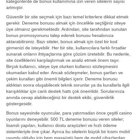
kategorilerde de bonus kullanımına izin veren sitelerin sayısı
artmıştır.
Güvenilir bir site seçmek için bazı temel kriterlere dikkat etmek
gerekir. Deneme bonusu almak için öncelikle seçtiğiniz siteye
üye olmanız gerekmektedir. Ardından, site tarafından sunulan
bonus promosyonunu talep ederek bonusu hesabınıza
aktarabilirsiniz. Bazı siteler, bonus almak için özel bir kod
girmenizi de isteyebilir. Her bir site, kullanıcılara farklı fırsatlar
sunarak onların ihtiyaçlarına göre çözüm üretebilir. Bu nedenle,
site özelliklerini karşılaştırmak ve analiz etmek önem taşır.
Birçok kullanıcı, siteye üye olurken kullanıcı sözleşmesini
okumadan kabul eder. Ancak sözleşmeler, bonus şartları ve
çekim kuralları gibi önemli bilgileri içerir. Deneme bonusu
aldıktan sonra oluşabilecek teknik sorunlar ya da kurallarla ilgili
karışıklıklar için canlı destek hattı çok önemlidir. Sorularınıza
anında cevap alabileceğiniz bir destek ekibi, güvenilirlik
göstergesidir.
Bonus sayesinde oyuncular, para yatırmadan önce çeşitli casino
oyunlarını deneyebilir. 500 TL deneme bonusu veren siteler;
lisanslı yapıları, kullanıcı dostu arayüzleri ve hızlı ödeme
sistemleriyle öne çıkar. Ayrıca bu sitelerin büyük bir kısmı mobil
uyumlu olduğu için hem masaüstü hem de mobil cihazlardan