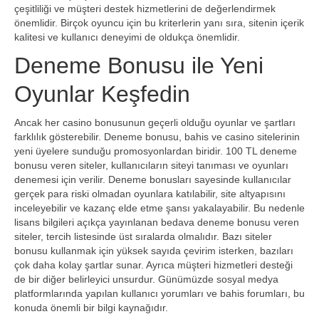
çeşitliliği ve müşteri destek hizmetlerini de değerlendirmek
önemlidir. Birçok oyuncu için bu kriterlerin yanı sıra, sitenin içerik
kalitesi ve kullanıcı deneyimi de oldukça önemlidir.
Deneme Bonusu ile Yeni
Oyunlar Keşfedin
Ancak her casino bonusunun geçerli olduğu oyunlar ve şartları
farklılık gösterebilir. Deneme bonusu, bahis ve casino sitelerinin
yeni üyelere sunduğu promosyonlardan biridir. 100 TL deneme
bonusu veren siteler, kullanıcıların siteyi tanıması ve oyunları
denemesi için verilir. Deneme bonusları sayesinde kullanıcılar
gerçek para riski olmadan oyunlara katılabilir, site altyapısını
inceleyebilir ve kazanç elde etme şansı yakalayabilir. Bu nedenle
lisans bilgileri açıkça yayınlanan bedava deneme bonusu veren
siteler, tercih listesinde üst sıralarda olmalıdır. Bazı siteler
bonusu kullanmak için yüksek sayıda çevirim isterken, bazıları
çok daha kolay şartlar sunar. Ayrıca müşteri hizmetleri desteği
de bir diğer belirleyici unsurdur. Günümüzde sosyal medya
platformlarında yapılan kullanıcı yorumları ve bahis forumları, bu
konuda önemli bir bilgi kaynağıdır.